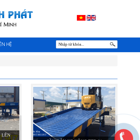
IÊN HỆ
 LÊN