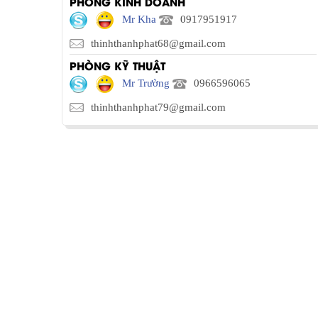
PHÒNG KINH DOANH
Mr Kha
0917951917
thinhthanhphat68@gmail.com
PHÒNG KỸ THUẬT
Mr Trường
0966596065
thinhthanhphat79@gmail.com