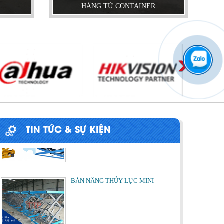
HÀNG TỪ CONTAINER
PHƯƠNG PHÁP ĐÓNG HÀNG LÊN
CONTAINER
Chia sẻ bí quyết và phương pháp đóng
hàng lên container một cách hiệu quả nhất
ỨNG DỤNG CỦA BÀN NÂNG THỦY
LỰC
Cùng tìm hiểu về ứng dụng của bàn nâng
thủy lực trong các lĩnh vực, ngành nghề.
TIN TỨC & SỰ KIỆN
BÀN NÂNG THỦY LỰC MINI