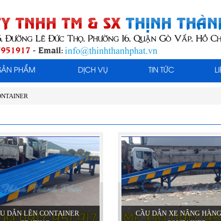
SẢN PHẨM
DỊCH VỤ
TIN TỨC
L
ONTAINER
U DẪN LÊN CONTAINER
CẦU DẪN XE NÂNG HÀNG