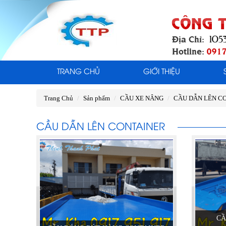
TRANG CHỦ
GIỚI THIỆU
Trang Chủ
Sản phẩm
CẦU XE NÂNG
CẦU DẪN LÊN C
CẦU DẪN LÊN CONTAINER
CẦ