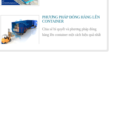
Cách lựa chọn Sàn Nâng Thủy Lực
phù hợp
PHƯƠNG PHÁP ĐÓNG HÀNG LÊN
CONTAINER
Chia sẻ bí quyết và phương pháp đóng
hàng lên container một cách hiệu quả nhất
Bơm thủy lực Dock leveler
ỨNG DỤNG CỦA BÀN NÂNG THỦY
LỰC
Cùng tìm hiểu về ứng dụng của bàn nâng
thủy lực trong các lĩnh vực, ngành nghề.
Cầu container - Giải pháp nâng dỡ
hàng container an toàn, hiệu quả
BÀN NÂNG THỦY LỰC MINI
Cầu xe nâng tên tiếng anh là gì? | Cầu