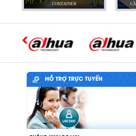
CONTAINER
CẦ
HỖ TRỢ TRỰC TUYẾN