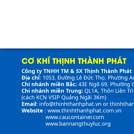
CƠ KHÍ THỊNH THÀNH PHÁT
Công ty TNHH TM & SX Thịnh Thành Phát
Địa chỉ
: 1053, Đường Lê Đức Thọ, Phường A
Chi nhánh miền Bắc:
43E Ngõ 69,
Phường
C
Chi nhánh miền Trung:
QL1A, Thôn Liên Tr
(cách KCN VSIP Quảng Ngãi 3Km)
Email
:
info@thinhthanhphat.vn
or
thinhtha
Website
:
www.thinhthanhphat.com.vn
www.caucontainer.com
www.bannangthuyluc.org