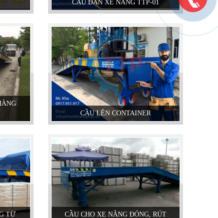
CẦU DẪN XE NÂNG TTP-01
HÀNG
CẦU LÊN CONTAINER
G TỪ
CẦU CHO XE NÂNG ĐÓNG, RÚT