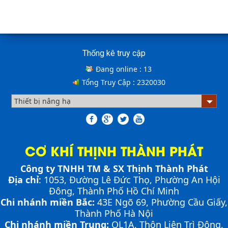
Cầu xe nâng tên tiếng anh là gì? | Cầu xe nâng
THỊNH THÀNH PHÁT
Cách lựa chọn Sàn Nâng Thủy Lực phù hợp
Thống kê truy cập
Cầu xe nâng tên tiếng Anh là gì??? Đây là điều khiến
khá nhiều người thắc mắc. Vậy hãy cùng với THỊNH
Đang online :
13
THÀNH PHÁT giải đáp nhé!!!
Tổng Truy Cập :
2320030
ƯU ĐIỂM CỦA SÀN NÂNG THỦY LỰC NHỎ -
MINI DOCK LEVELLER
Bơm thủy lực Dock leveler
CƠ KHÍ THỊNH THÀNH PHÁT
Công ty TNHH TM & SX Thịnh Thành Phát
NHỮNG THIẾT BỊ CHUYÊN DỤNG TRONG
Địa chỉ
: 1053, Đường Lê Đức Thọ, Phường An Hội
VẬN HÀNH KHO VẬN
Cầu container - Giải pháp nâng dỡ hàng
Đông, Thành Phố Hồ Chí Minh
container an toàn, hiệu quả
Chi nhánh miền Bắc:
43E Ngõ 69,
Phường
Cầu Giấy,
Thành Phố Hà Nội
Chi nhánh miền Trung:
QL1A, Thôn Liên Trì Đông,