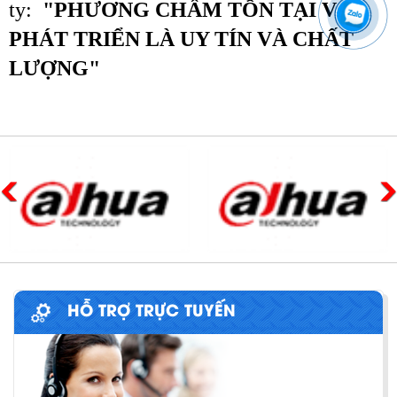
ty:
"PHƯƠNG CHÂM TỒN TẠI VÀ
PHÁT TRIỂN LÀ UY TÍN VÀ CHẤT
LƯỢNG"
HỖ TRỢ TRỰC TUYẾN