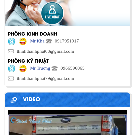
PHÒNG KINH DOANH
Mr Kha
0917951917
thinhthanhphat68@gmail.com
PHÒNG KỸ THUẬT
Mr Trường
0966596065
thinhthanhphat79@gmail.com
VIDEO