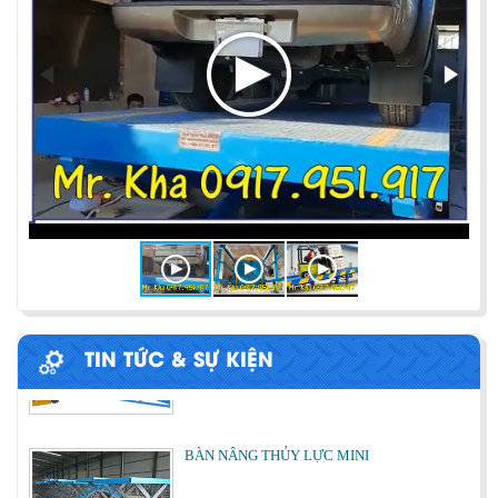
PHƯƠNG PHÁP ĐÓNG HÀNG LÊN
CONTAINER
Chia sẻ bí quyết và phương pháp đóng hàng lên
container một cách hiệu quả nhất
ỨNG DỤNG CỦA BÀN NÂNG THỦY LỰC
Cùng tìm hiểu về ứng dụng của bàn nâng thủy lực
trong các lĩnh vực, ngành nghề.
TIN TỨC & SỰ KIỆN
BÀN NÂNG THỦY LỰC MINI