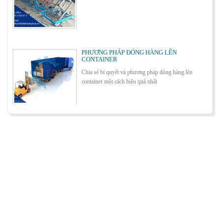
Cách lựa chọn Sàn Nâng Thủy Lực phù hợp
PHƯƠNG PHÁP ĐÓNG HÀNG LÊN
CONTAINER
Chia sẻ bí quyết và phương pháp đóng hàng lên
container một cách hiệu quả nhất
Bơm thủy lực Dock leveler
ỨNG DỤNG CỦA BÀN NÂNG THỦY LỰC
Cùng tìm hiểu về ứng dụng của bàn nâng thủy lực
trong các lĩnh vực, ngành nghề.
Cầu container - Giải pháp nâng dỡ hàng
container an toàn, hiệu quả
BÀN NÂNG THỦY LỰC MINI