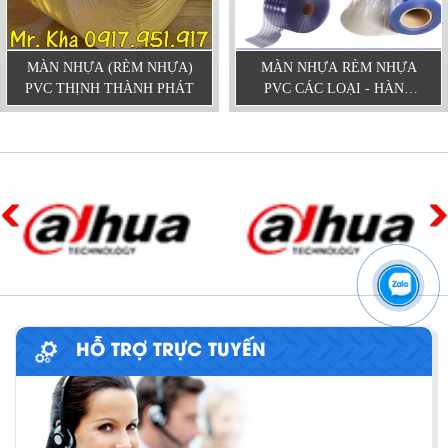
MÀN NHỰA (RÈM NHỰA)
MÀN NHỰA RÈM NHỰA
PVC THỊNH THÀNH PHÁT
PVC CÁC LOẠI - HÀNG
SẴN GIAO NGAY
HỖ TRỢ TRỰC TUYẾN