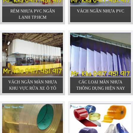
RÈM NHỰA PVC NGĂN
VÁCH NGĂN NHỰA PVC
LẠNH TP.HCM
VÁCH NGĂN MÀN NHỰA
CÁC LOẠI MÀN NHỰA
KHU VỰC RỬA XE Ô TÔ
THÔNG DỤNG HIỆN NAY