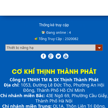
Cầu xe nâng tên tiếng anh là gì? | Cầu xe nâng
THỊNH THÀNH PHÁT
Cách lựa chọn Sàn Nâng Thủy Lực phù hợp
Cầu xe nâng tên tiếng Anh là gì??? Đây là điều khiến
Thống kê truy cập
khá nhiều người thắc mắc. Vậy hãy cùng với THỊNH
THÀNH PHÁT giải đáp nhé!!!
Đang online :
4
Tổng Truy Cập :
2320082
ƯU ĐIỂM CỦA SÀN NÂNG THỦY LỰC NHỎ -
MINI DOCK LEVELLER
Bơm thủy lực Dock leveler
CƠ KHÍ THỊNH THÀNH PHÁT
Công ty TNHH TM & SX Thịnh Thành Phát
NHỮNG THIẾT BỊ CHUYÊN DỤNG TRONG
Địa chỉ
: 1053, Đường Lê Đức Thọ, Phường An Hội
VẬN HÀNH KHO VẬN
Cầu container - Giải pháp nâng dỡ hàng
Đông, Thành Phố Hồ Chí Minh
container an toàn, hiệu quả
Chi nhánh miền Bắc:
43E Ngõ 69,
Phường
Cầu Giấy,
Thành Phố Hà Nội
Chi nhánh miền Trung:
QL1A, Thôn Liên Trì Đông,
PHƯƠNG PHÁP ĐÓNG HÀNG LÊN