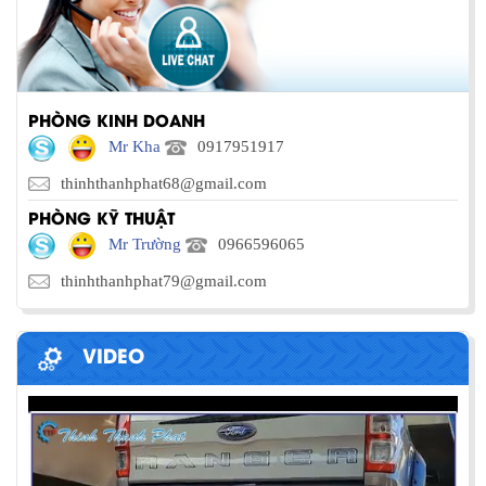
PHÒNG KINH DOANH
Mr Kha
0917951917
thinhthanhphat68@gmail.com
PHÒNG KỸ THUẬT
Mr Trường
0966596065
thinhthanhphat79@gmail.com
VIDEO