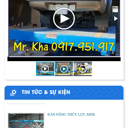
PHƯƠNG PHÁP ĐÓNG HÀNG LÊN
CONTAINER
Chia sẻ bí quyết và phương pháp đóng hàng lên
container một cách hiệu quả nhất
ỨNG DỤNG CỦA BÀN NÂNG THỦY LỰC
Cùng tìm hiểu về ứng dụng của bàn nâng thủy lực
trong các lĩnh vực, ngành nghề.
TIN TỨC & SỰ KIỆN
BÀN NÂNG THỦY LỰC MINI