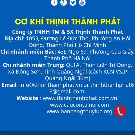
Bơm thủy lực Dock leveler
MINI DOCK LEVELLER
CƠ KHÍ THỊNH THÀNH PHÁT
Công ty TNHH TM & SX Thịnh Thành Phát
Địa chỉ
: 1053, Đường Lê Đức Thọ, Phường An Hội
NHỮNG THIẾT BỊ CHUYÊN DỤNG TRONG
Đông, Thành Phố Hồ Chí Minh
Cầu container - Giải pháp nâng dỡ hàng
VẬN HÀNH KHO VẬN
container an toàn, hiệu quả
Chi nhánh miền Bắc:
43E Ngõ 69,
Phường
Cầu Giấy,
Thành Phố Hà Nội
Chi nhánh miền Trung:
QL1A, Thôn Liên Trì Đông,
Xã Đông Sơn, Tỉnh Quảng Ngãi (cách KCN VSIP
PHƯƠNG PHÁP ĐÓNG HÀNG LÊN
CONTAINER
Quảng Ngãi 3Km)
PHƯƠNG PHÁP DI CHUYỂN CẦU XE NÂNG
Email
:
info@thinhthanhphat.vn
or
thinhthanhphat6
Chia sẻ bí quyết và phương pháp đóng hàng lên
Cầu xe nâng tên tiếng anh là gì? | Cầu xe nâng
CONTAINER
container một cách hiệu quả nhất
8@gmail.com
THỊNH THÀNH PHÁT
Cầu xe nâng là cầu nối tạo độ dốc để xe nâng có thể di
Website
:
www.thinhthanhphat.com.vn
Cầu xe nâng tên tiếng Anh là gì??? Đây là điều khiến
chuyển từ mặt đất lên container nhằm đóng và rút
www.caucontainer.com
khá nhiều người thắc mắc. Vậy hãy cùng với THỊNH
hàng một cách nhanh chóng, an toàn, hiệu quả. Việc
www.bannangthuyluc.org
THÀNH PHÁT giải đáp nhé!!!
di chuyển cầu dẫn lên container là một...
ỨNG DỤNG CỦA BÀN NÂNG THỦY LỰC
Cùng tìm hiểu về ứng dụng của bàn nâng thủy lực
Hướng dẫn vận hành bàn nâng thủy lực đúng
trong các lĩnh vực, ngành nghề.
ƯU ĐIỂM CỦA SÀN NÂNG THỦY LỰC NHỎ -
cách
MINI DOCK LEVELLER