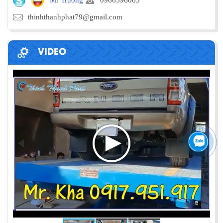
thinhthanhphat79@gmail.com
VIDEO
PHƯƠNG PHÁP ĐÓNG HÀNG LÊN
CONTAINER
Chia sẻ bí quyết và phương pháp đóng hàng lên
container một cách hiệu quả nhất