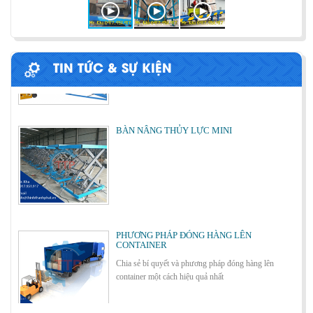
ỨNG DỤNG CỦA BÀN NÂNG THỦY LỰC
Cùng tìm hiểu về ứng dụng của bàn nâng thủy lực
trong các lĩnh vực, ngành nghề.
TIN TỨC & SỰ KIỆN
BÀN NÂNG THỦY LỰC MINI
Cách lựa chọn Sàn Nâng Thủy Lực phù hợp
PHƯƠNG PHÁP ĐÓNG HÀNG LÊN
CONTAINER
Chia sẻ bí quyết và phương pháp đóng hàng lên
container một cách hiệu quả nhất