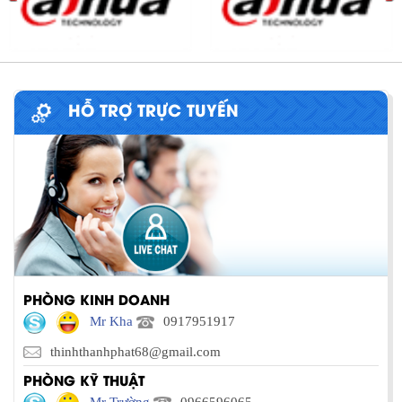
HỖ TRỢ TRỰC TUYẾN
PHÒNG KINH DOANH
Mr Kha
0917951917
thinhthanhphat68@gmail.com
PHÒNG KỸ THUẬT
Mr Trường
0966596065