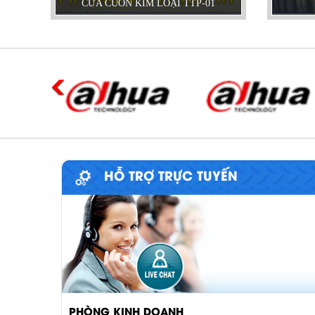
CỬA CUỐN KIM LOẠI TTP-01
HỖ TRỢ TRỰC TUYẾN
PHÒNG KINH DOANH