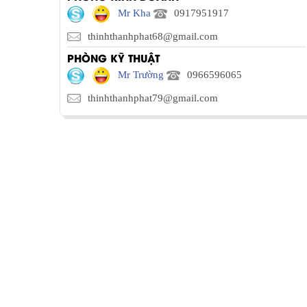
Mr Kha
0917951917
thinhthanhphat68@gmail.com
PHÒNG KỸ THUẬT
Mr Trường
0966596065
thinhthanhphat79@gmail.com