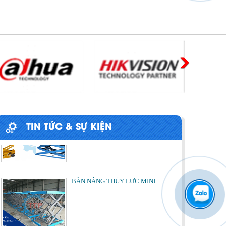
PHƯƠNG PHÁP ĐÓNG HÀNG LÊN
CONTAINER
Chia sẻ bí quyết và phương pháp đóng
hàng lên container một cách hiệu quả nhất
ỨNG DỤNG CỦA BÀN NÂNG THỦY
LỰC
Cùng tìm hiểu về ứng dụng của bàn nâng
TIN TỨC & SỰ KIỆN
thủy lực trong các lĩnh vực, ngành nghề.
BÀN NÂNG THỦY LỰC MINI