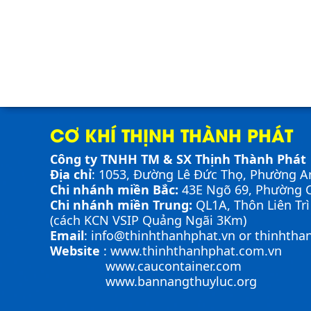
CƠ KHÍ THỊNH THÀNH PHÁT
Công ty TNHH TM & SX Thịnh Thành Phát
Địa chỉ
: 1053, Đường Lê Đức Thọ, Phường A
Chi nhánh miền Bắc:
43E Ngõ 69,
Phường
C
Chi nhánh miền Trung:
QL1A, Thôn Liên Tr
(cách KCN VSIP Quảng Ngãi 3Km)
Email
:
info@thinhthanhphat.vn
or
thinhtha
Website
:
www.thinhthanhphat.com.vn
www.caucontainer.com
www.bannangthuyluc.org