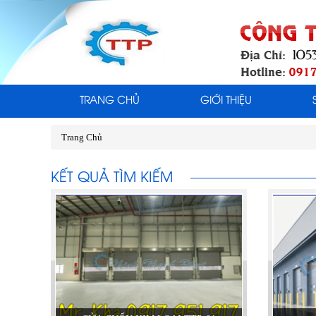
TRANG CHỦ
GIỚI THIỆU
Trang Chủ
KẾT QUẢ TÌM KIẾM