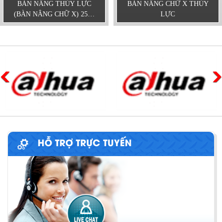
BÀN NÂNG THỦY LỰC
BÀN NÂNG CHỮ X THỦY
(BÀN NÂNG CHỮ X) 2500
LỰC
KG
HỖ TRỢ TRỰC TUYẾN