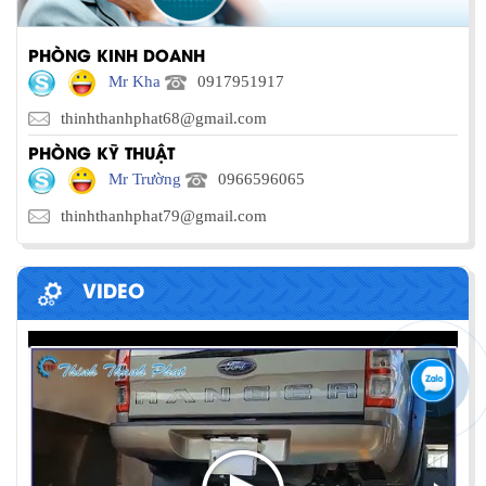
PHÒNG KINH DOANH
Mr Kha
0917951917
thinhthanhphat68@gmail.com
PHÒNG KỸ THUẬT
Mr Trường
0966596065
thinhthanhphat79@gmail.com
VIDEO