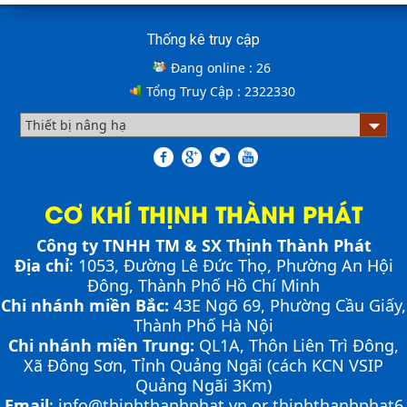
Cầu xe nâng tên tiếng anh là gì? | Cầu xe nâng
Cách lựa chọn Sàn Nâng Thủy Lực phù hợp
THỊNH THÀNH PHÁT
Thống kê truy cập
Cầu xe nâng tên tiếng Anh là gì??? Đây là điều khiến
Đang online :
26
khá nhiều người thắc mắc. Vậy hãy cùng với THỊNH
Tổng Truy Cập :
2322330
THÀNH PHÁT giải đáp nhé!!!
ƯU ĐIỂM CỦA SÀN NÂNG THỦY LỰC NHỎ -
Bơm thủy lực Dock leveler
MINI DOCK LEVELLER
CƠ KHÍ THỊNH THÀNH PHÁT
Công ty TNHH TM & SX Thịnh Thành Phát
Địa chỉ
: 1053, Đường Lê Đức Thọ, Phường An Hội
NHỮNG THIẾT BỊ CHUYÊN DỤNG TRONG
Đông, Thành Phố Hồ Chí Minh
Cầu container - Giải pháp nâng dỡ hàng
VẬN HÀNH KHO VẬN
container an toàn, hiệu quả
Chi nhánh miền Bắc:
43E Ngõ 69,
Phường
Cầu Giấy,
Thành Phố Hà Nội
Chi nhánh miền Trung:
QL1A, Thôn Liên Trì Đông,
Xã Đông Sơn, Tỉnh Quảng Ngãi (cách KCN VSIP
PHƯƠNG PHÁP ĐÓNG HÀNG LÊN
Quảng Ngãi 3Km)
CONTAINER
Email
:
info@thinhthanhphat.vn
or
thinhthanhphat6
PHƯƠNG PHÁP DI CHUYỂN CẦU XE NÂNG