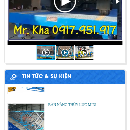
PHƯƠNG PHÁP ĐÓNG HÀNG LÊN
CONTAINER
Chia sẻ bí quyết và phương pháp đóng hàng lên
container một cách hiệu quả nhất
ỨNG DỤNG CỦA BÀN NÂNG THỦY LỰC
Cùng tìm hiểu về ứng dụng của bàn nâng thủy lực
trong các lĩnh vực, ngành nghề.
TIN TỨC & SỰ KIỆN
BÀN NÂNG THỦY LỰC MINI