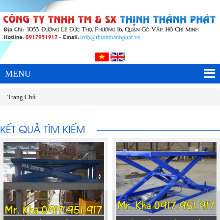
MENU
Trang Chủ
KẾT QUẢ TÌM KIẾM