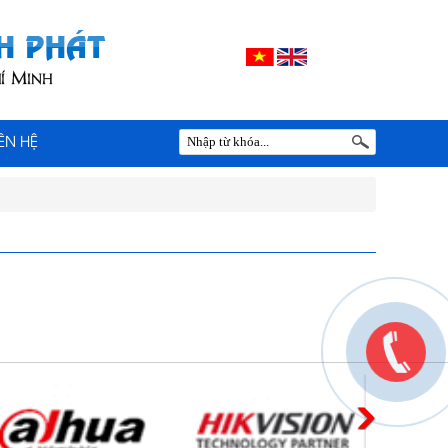
IÊN HỆ
PHƯƠNG PHÁP ĐÓNG HÀNG LÊN
CONTAINER
Chia sẻ bí quyết và phương pháp đóng
hàng lên container một cách hiệu quả nhất