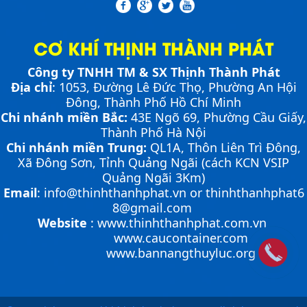
MINI DOCK LEVELLER
Bơm thủy lực Dock leveler
CƠ KHÍ THỊNH THÀNH PHÁT
Công ty TNHH TM & SX Thịnh Thành Phát
Địa chỉ
: 1053, Đường Lê Đức Thọ, Phường An Hội
NHỮNG THIẾT BỊ CHUYÊN DỤNG TRONG
VẬN HÀNH KHO VẬN
Cầu container - Giải pháp nâng dỡ hàng
Đông, Thành Phố Hồ Chí Minh
container an toàn, hiệu quả
Chi nhánh miền Bắc:
43E Ngõ 69,
Phường
Cầu Giấy,
Thành Phố Hà Nội
Chi nhánh miền Trung:
QL1A, Thôn Liên Trì Đông,
PHƯƠNG PHÁP ĐÓNG HÀNG LÊN
Xã Đông Sơn, Tỉnh Quảng Ngãi (cách KCN VSIP
CONTAINER
Quảng Ngãi 3Km)
PHƯƠNG PHÁP DI CHUYỂN CẦU XE NÂNG
Chia sẻ bí quyết và phương pháp đóng hàng lên
Email
:
info@thinhthanhphat.vn
or
thinhthanhphat6
CONTAINER
Cầu xe nâng tên tiếng anh là gì? | Cầu xe nâng
container một cách hiệu quả nhất
8@gmail.com
THỊNH THÀNH PHÁT
Cầu xe nâng là cầu nối tạo độ dốc để xe nâng có thể di
Website
:
www.thinhthanhphat.com.vn
Cầu xe nâng tên tiếng Anh là gì??? Đây là điều khiến
chuyển từ mặt đất lên container nhằm đóng và rút
www.caucontainer.com
khá nhiều người thắc mắc. Vậy hãy cùng với THỊNH
hàng một cách nhanh chóng, an toàn, hiệu quả. Việc
www.bannangthuyluc.org
THÀNH PHÁT giải đáp nhé!!!
di chuyển cầu dẫn lên container là một...
ỨNG DỤNG CỦA BÀN NÂNG THỦY LỰC
Cùng tìm hiểu về ứng dụng của bàn nâng thủy lực
Hướng dẫn vận hành bàn nâng thủy lực đúng
trong các lĩnh vực, ngành nghề.
ƯU ĐIỂM CỦA SÀN NÂNG THỦY LỰC NHỎ -
cách
MINI DOCK LEVELLER