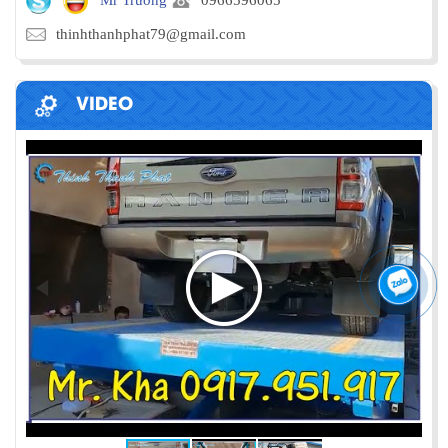
thinhthanhphat79@gmail.com
VIDEO
PHƯƠNG PHÁP ĐÓNG HÀNG LÊN
CONTAINER
Chia sẻ bí quyết và phương pháp đóng hàng lên
container một cách hiệu quả nhất