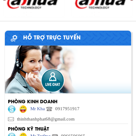
HỖ TRỢ TRỰC TUYẾN
PHÒNG KINH DOANH
Mr Kha
0917951917
thinhthanhphat68@gmail.com
PHÒNG KỸ THUẬT
Mr Trường
0966596065