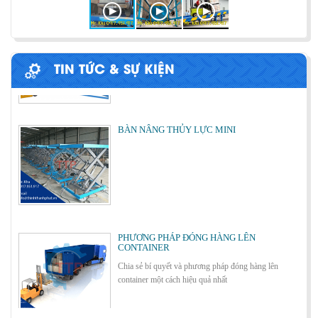
ỨNG DỤNG CỦA BÀN NÂNG THỦY LỰC
Cùng tìm hiểu về ứng dụng của bàn nâng thủy lực
trong các lĩnh vực, ngành nghề.
TIN TỨC & SỰ KIỆN
BÀN NÂNG THỦY LỰC MINI
Cách lựa chọn Sàn Nâng Thủy Lực phù hợp
PHƯƠNG PHÁP ĐÓNG HÀNG LÊN
CONTAINER
Chia sẻ bí quyết và phương pháp đóng hàng lên
container một cách hiệu quả nhất