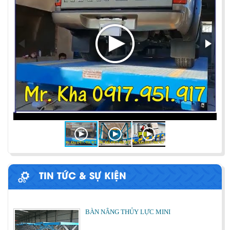
PHƯƠNG PHÁP ĐÓNG HÀNG LÊN
CONTAINER
Chia sẻ bí quyết và phương pháp đóng hàng lên
container một cách hiệu quả nhất
ỨNG DỤNG CỦA BÀN NÂNG THỦY LỰC
Cùng tìm hiểu về ứng dụng của bàn nâng thủy lực
trong các lĩnh vực, ngành nghề.
TIN TỨC & SỰ KIỆN
BÀN NÂNG THỦY LỰC MINI