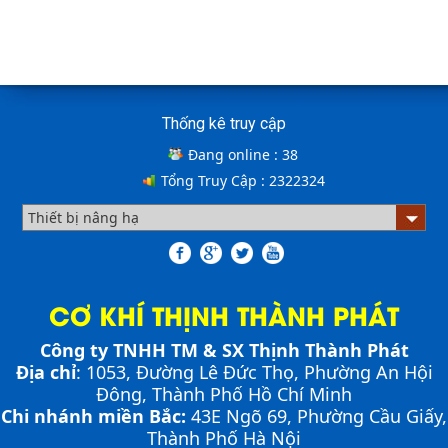
Cầu xe nâng tên tiếng anh là gì? | Cầu xe nâng
THỊNH THÀNH PHÁT
Cách lựa chọn Sàn Nâng Thủy Lực phù hợp
Cầu xe nâng tên tiếng Anh là gì??? Đây là điều khiến
Thống kê truy cập
khá nhiều người thắc mắc. Vậy hãy cùng với THỊNH
THÀNH PHÁT giải đáp nhé!!!
Đang online :
38
Tổng Truy Cập :
2322324
ƯU ĐIỂM CỦA SÀN NÂNG THỦY LỰC NHỎ -
MINI DOCK LEVELLER
Bơm thủy lực Dock leveler
CƠ KHÍ THỊNH THÀNH PHÁT
Công ty TNHH TM & SX Thịnh Thành Phát
NHỮNG THIẾT BỊ CHUYÊN DỤNG TRONG
VẬN HÀNH KHO VẬN
Địa chỉ
: 1053, Đường Lê Đức Thọ, Phường An Hội
Cầu container - Giải pháp nâng dỡ hàng
Đông, Thành Phố Hồ Chí Minh
container an toàn, hiệu quả
Chi nhánh miền Bắc:
43E Ngõ 69,
Phường
Cầu Giấy,
Thành Phố Hà Nội