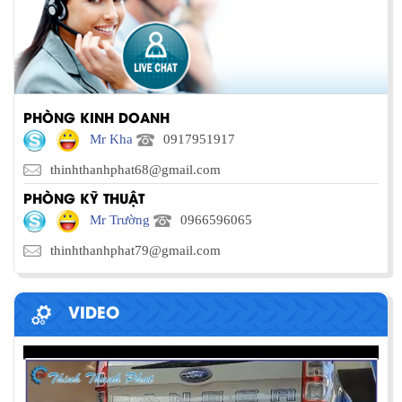
PHÒNG KINH DOANH
Mr Kha
0917951917
thinhthanhphat68@gmail.com
PHÒNG KỸ THUẬT
Mr Trường
0966596065
thinhthanhphat79@gmail.com
VIDEO