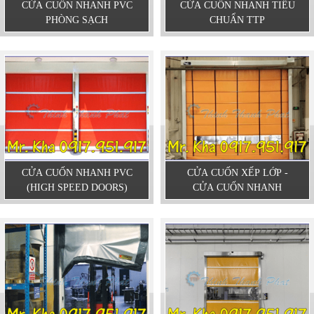
CỬA CUỐN NHANH PVC
CỬA CUỐN NHANH TIÊU
PHÒNG SẠCH
CHUẨN TTP
CỬA CUỐN NHANH PVC
CỬA CUỐN XẾP LỚP -
(HIGH SPEED DOORS)
CỬA CUỐN NHANH