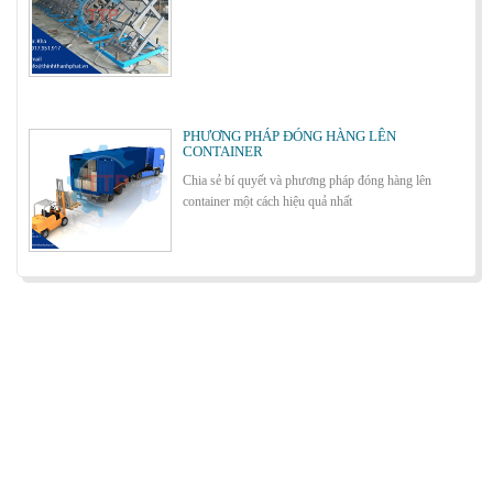
Cách lựa chọn Sàn Nâng Thủy Lực phù hợp
PHƯƠNG PHÁP ĐÓNG HÀNG LÊN
CONTAINER
Chia sẻ bí quyết và phương pháp đóng hàng lên
container một cách hiệu quả nhất
Bơm thủy lực Dock leveler
ỨNG DỤNG CỦA BÀN NÂNG THỦY LỰC
Cùng tìm hiểu về ứng dụng của bàn nâng thủy lực
trong các lĩnh vực, ngành nghề.
Cầu container - Giải pháp nâng dỡ hàng
container an toàn, hiệu quả
BÀN NÂNG THỦY LỰC MINI