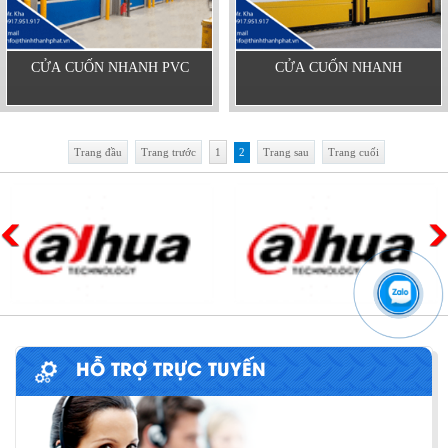
CỬA CUỐN NHANH PVC
CỬA CUỐN NHANH
Trang đầu
Trang trước
1
2
Trang sau
Trang cuối
HỖ TRỢ TRỰC TUYẾN