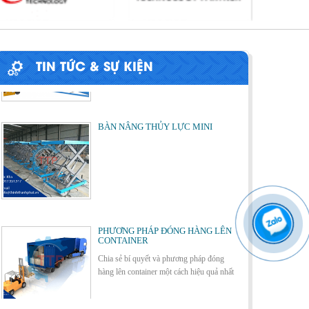
ỨNG DỤNG CỦA BÀN NÂNG THỦY
LỰC
Cùng tìm hiểu về ứng dụng của bàn nâng
thủy lực trong các lĩnh vực, ngành nghề.
TIN TỨC & SỰ KIỆN
BÀN NÂNG THỦY LỰC MINI
Cách lựa chọn Sàn Nâng Thủy Lực
phù hợp
PHƯƠNG PHÁP ĐÓNG HÀNG LÊN
CONTAINER
Chia sẻ bí quyết và phương pháp đóng
hàng lên container một cách hiệu quả nhất
Bơm thủy lực Dock leveler