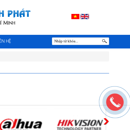
IÊN HỆ
PHƯƠNG PHÁP ĐÓNG HÀNG LÊN
CONTAINER
Chia sẻ bí quyết và phương pháp đóng
hàng lên container một cách hiệu quả nhất