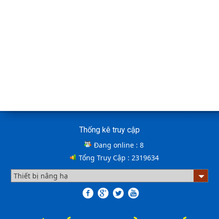
Cầu container - Giải pháp nâng dỡ hàng
container an toàn, hiệu quả
BÀN NÂNG THỦY LỰC MINI
Cầu xe nâng tên tiếng anh là gì? | Cầu xe nâng
THỊNH THÀNH PHÁT
Cách lựa chọn Sàn Nâng Thủy Lực phù hợp
Cầu xe nâng tên tiếng Anh là gì??? Đây là điều khiến
khá nhiều người thắc mắc. Vậy hãy cùng với THỊNH
Thống kê truy cập
THÀNH PHÁT giải đáp nhé!!!
Đang online :
8
Tổng Truy Cập :
2319634
ƯU ĐIỂM CỦA SÀN NÂNG THỦY LỰC NHỎ -
MINI DOCK LEVELLER
Bơm thủy lực Dock leveler