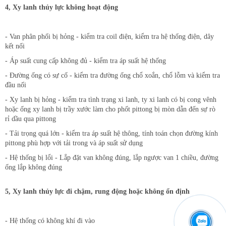
4, Xy lanh thủy lực không hoạt động
- Van phân phối bị hỏng - kiểm tra coil điện, kiểm tra hệ thống điện, dây
kết nối
- Áp suất cung cấp không đủ - kiểm tra áp suất hệ thống
- Đường ống có sự cố - kiểm tra đường ống chổ xoắn, chổ lỗm và kiểm tra
đầu nối
- Xy lanh bị hỏng - kiểm tra tình trạng xi lanh, ty xi lanh có bị cong vênh
hoặc ống xy lanh bị trầy xước làm cho phốt pittong bị mòn dẫn đến sự rò
rỉ dầu qua pittong
- Tải trọng quá lớn - kiểm tra áp suất hệ thông, tính toán chọn đường kính
pittong phù hợp với tải trong và áp suất sử dụng
- Hệ thống bị lổi - Lắp đặt van không đúng, lắp ngược van 1 chiều, đường
ống lắp không đúng
5, Xy lanh thủy lực đi chậm, rung động hoặc không ổn định
- Hệ thống có không khí đi vào