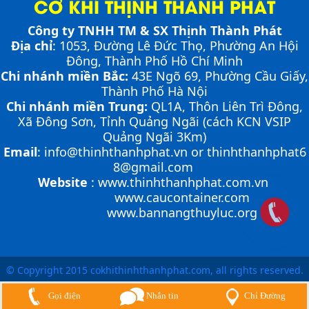
CƠ KHÍ THỊNH THÀNH PHÁT
NHỮNG THIẾT BỊ CHUYÊN DỤNG TRONG
Công ty TNHH TM & SX Thịnh Thành Phát
VẬN HÀNH KHO VẬN
Địa chỉ
: 1053, Đường Lê Đức Thọ, Phường An Hội
Cầu container - Giải pháp nâng dỡ hàng
container an toàn, hiệu quả
Đông, Thành Phố Hồ Chí Minh
Chi nhánh miền Bắc:
43E Ngõ 69,
Phường
Cầu Giấy,
Thành Phố Hà Nội
PHƯƠNG PHÁP ĐÓNG HÀNG LÊN
Chi nhánh miền Trung:
QL1A, Thôn Liên Trì Đông,
CONTAINER
Xã Đông Sơn, Tỉnh Quảng Ngãi (cách KCN VSIP
PHƯƠNG PHÁP DI CHUYỂN CẦU XE NÂNG
Chia sẻ bí quyết và phương pháp đóng hàng lên
CONTAINER
Quảng Ngãi 3Km)
container một cách hiệu quả nhất
Cầu xe nâng tên tiếng anh là gì? | Cầu xe nâng
Email
:
info@thinhthanhphat.vn
or
thinhthanhphat6
Cầu xe nâng là cầu nối tạo độ dốc để xe nâng có thể di
THỊNH THÀNH PHÁT
8@gmail.com
chuyển từ mặt đất lên container nhằm đóng và rút
Cầu xe nâng tên tiếng Anh là gì??? Đây là điều khiến
hàng một cách nhanh chóng, an toàn, hiệu quả. Việc
Website
:
www.thinhthanhphat.com.vn
khá nhiều người thắc mắc. Vậy hãy cùng với THỊNH
di chuyển cầu dẫn lên container là một...
www.caucontainer.com
ỨNG DỤNG CỦA BÀN NÂNG THỦY LỰC
THÀNH PHÁT giải đáp nhé!!!
www.bannangthuyluc.org
Cùng tìm hiểu về ứng dụng của bàn nâng thủy lực
Hướng dẫn vận hành bàn nâng thủy lực đúng
trong các lĩnh vực, ngành nghề.
cách
ƯU ĐIỂM CỦA SÀN NÂNG THỦY LỰC NHỎ -
Bàn nâng thủy lực là thiết bị có kết cấu khá đơn giản
MINI DOCK LEVELLER
nhưng việc vận hành bàn nâng sao cho đúng cách thì
© Copyright 2015 cokhithinhthanhphat.com, all rights reserved.
không phải ai cũng biết. Hãy cùng Thịnh Thành Phát
tham khảo bài viết sau đây nhé!!!
BÀN NÂNG THỦY LỰC MINI
Chỉ Đường
Gọi điện
Nhắn tin