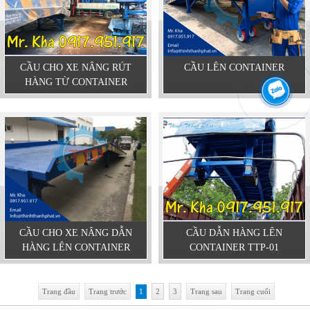
CẦU CHO XE NÂNG RÚT
CẦU LÊN CONTAINER
HÀNG TỪ CONTAINER
CẦU CHO XE NÂNG DẪN
CẦU DẪN HÀNG LÊN
HÀNG LÊN CONTAINER
CONTAINER TTP-01
Trang đầu
Trang trước
1
2
3
Trang sau
Trang cuối