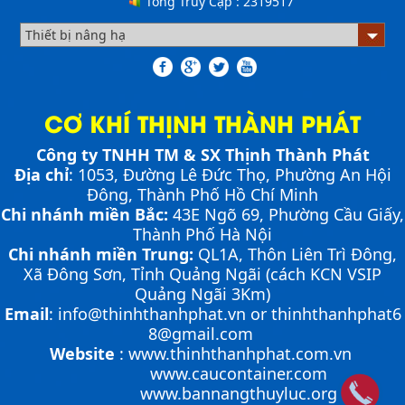
Tổng Truy Cập :
2319517
ƯU ĐIỂM CỦA SÀN NÂNG THỦY LỰC NHỎ -
MINI DOCK LEVELLER
Bơm thủy lực Dock leveler
CƠ KHÍ THỊNH THÀNH PHÁT
NHỮNG THIẾT BỊ CHUYÊN DỤNG TRONG
VẬN HÀNH KHO VẬN
Công ty TNHH TM & SX Thịnh Thành Phát
Cầu container - Giải pháp nâng dỡ hàng
Địa chỉ
: 1053, Đường Lê Đức Thọ, Phường An Hội
container an toàn, hiệu quả
Đông, Thành Phố Hồ Chí Minh
Chi nhánh miền Bắc:
43E Ngõ 69,
Phường
Cầu Giấy,
PHƯƠNG PHÁP ĐÓNG HÀNG LÊN
Thành Phố Hà Nội
CONTAINER
Chi nhánh miền Trung:
QL1A, Thôn Liên Trì Đông,
PHƯƠNG PHÁP DI CHUYỂN CẦU XE NÂNG
Chia sẻ bí quyết và phương pháp đóng hàng lên
Xã Đông Sơn, Tỉnh Quảng Ngãi (cách KCN VSIP
CONTAINER
container một cách hiệu quả nhất
Quảng Ngãi 3Km)
Cầu xe nâng tên tiếng anh là gì? | Cầu xe nâng
Cầu xe nâng là cầu nối tạo độ dốc để xe nâng có thể di
Email
:
info@thinhthanhphat.vn
or
thinhthanhphat6
THỊNH THÀNH PHÁT
chuyển từ mặt đất lên container nhằm đóng và rút
8@gmail.com
hàng một cách nhanh chóng, an toàn, hiệu quả. Việc
Cầu xe nâng tên tiếng Anh là gì??? Đây là điều khiến
Website
:
www.thinhthanhphat.com.vn
di chuyển cầu dẫn lên container là một...
khá nhiều người thắc mắc. Vậy hãy cùng với THỊNH
ỨNG DỤNG CỦA BÀN NÂNG THỦY LỰC
THÀNH PHÁT giải đáp nhé!!!
www.caucontainer.com
Cùng tìm hiểu về ứng dụng của bàn nâng thủy lực
www.bannangthuyluc.org
Hướng dẫn vận hành bàn nâng thủy lực đúng
trong các lĩnh vực, ngành nghề.