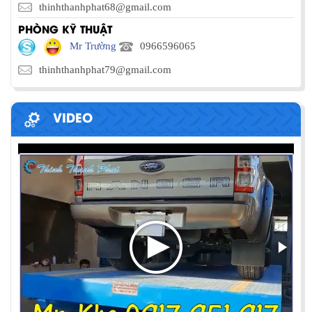
thinhthanhphat68@gmail.com
PHÒNG KỸ THUẬT
Mr Trường
0966596065
thinhthanhphat79@gmail.com
VIDEO
PHƯƠNG PHÁP ĐÓNG HÀNG LÊN
CONTAINER
Chia sẻ bí quyết và phương pháp đóng hàng lên
container một cách hiệu quả nhất