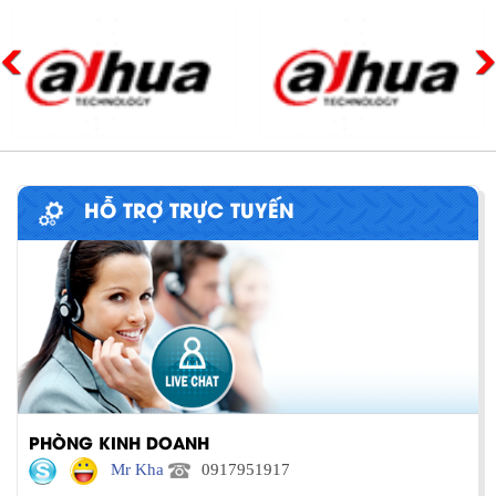
HỖ TRỢ TRỰC TUYẾN
PHÒNG KINH DOANH
Mr Kha
0917951917