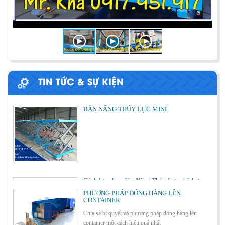
ỨNG DỤNG CỦA BÀN NÂNG THỦY LỰC
Cùng tìm hiểu về ứng dụng của bàn nâng thủy lực
trong các lĩnh vực, ngành nghề.
TIN TỨC & SỰ KIỆN
BÀN NÂNG THỦY LỰC MINI
Cách lựa chọn Sàn Nâng Thủy Lực phù hợp
PHƯƠNG PHÁP ĐÓNG HÀNG LÊN
CONTAINER
Chia sẻ bí quyết và phương pháp đóng hàng lên
container một cách hiệu quả nhất