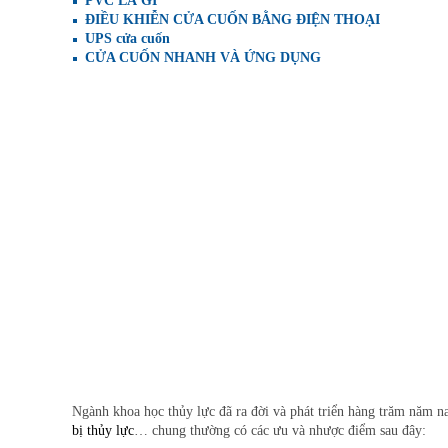
PVC LÀ GÌ
ĐIỀU KHIỄN CỬA CUỐN BẰNG ĐIỆN THOẠI
UPS cửa cuốn
CỬA CUỐN NHANH VÀ ỨNG DỤNG
Ngành khoa học thủy lực đã ra đời và phát triển hàng trăm năm na
bị thủy lực
… chung thường có các ưu và nhược điểm sau đây: