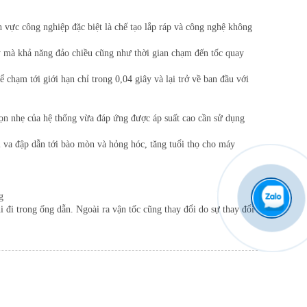
 vực công nghiệp đặc biệt là chế tạo lắp ráp và công nghệ không
ậy mà khả năng đảo chiều cũng như thời gian chạm đến tốc quay
chạm tới giới hạn chỉ trong 0,04 giây và lại trở về ban đầu với
gọn nhẹ của hệ thống vừa đáp ứng được áp suất cao cần sử dụng
bị va đập dẫn tới bào mòn và hỏng hóc, tăng tuổi thọ cho máy
g
hi đi trong ống dẫn. Ngoài ra vận tốc cũng thay đổi do sự thay đổi