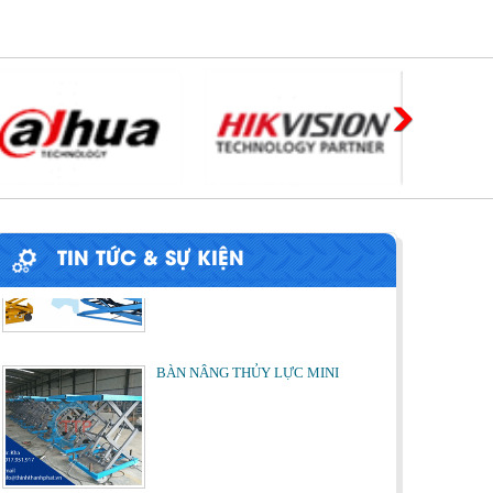
PHƯƠNG PHÁP ĐÓNG HÀNG LÊN
CONTAINER
Chia sẻ bí quyết và phương pháp đóng
hàng lên container một cách hiệu quả nhất
ỨNG DỤNG CỦA BÀN NÂNG THỦY
LỰC
Cùng tìm hiểu về ứng dụng của bàn nâng
thủy lực trong các lĩnh vực, ngành nghề.
TIN TỨC & SỰ KIỆN
BÀN NÂNG THỦY LỰC MINI