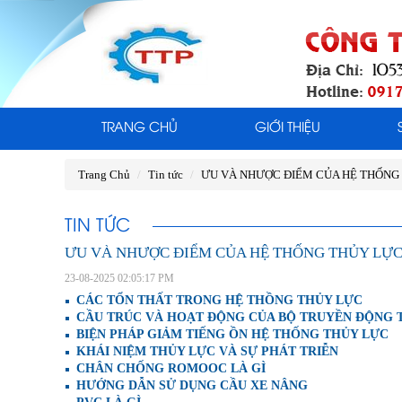
TRANG CHỦ
GIỚI THIỆU
Trang Chủ
Tin tức
ƯU VÀ NHƯỢC ĐIỂM CỦA HỆ THỐNG
TIN TỨC
ƯU VÀ NHƯỢC ĐIỂM CỦA HỆ THỐNG THỦY LỰ
23-08-2025 02:05:17 PM
CÁC TỔN THẤT TRONG HỆ THỒNG THỦY LỰC
CẦU TRÚC VÀ HOẠT ĐỘNG CỦA BỘ TRUYỀN ĐỘNG 
BIỆN PHÁP GIẢM TIẾNG ỒN HỆ THỐNG THỦY LỰC
KHÁI NIỆM THỦY LỰC VÀ SỰ PHÁT TRIỄN
CHÂN CHỐNG ROMOOC LÀ GÌ
HƯỚNG DẪN SỬ DỤNG CẦU XE NÂNG