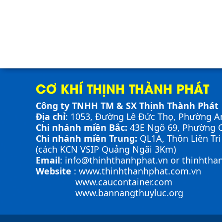
CƠ KHÍ THỊNH THÀNH PHÁT
Công ty TNHH TM & SX Thịnh Thành Phát
Địa chỉ
: 1053, Đường Lê Đức Thọ, Phường A
Chi nhánh miền Bắc:
43E Ngõ 69,
Phường
C
Chi nhánh miền Trung:
QL1A, Thôn Liên Tr
(cách KCN VSIP Quảng Ngãi 3Km)
Email
:
info@thinhthanhphat.vn
or
thinhtha
Website
:
www.thinhthanhphat.com.vn
www.caucontainer.com
www.bannangthuyluc.org