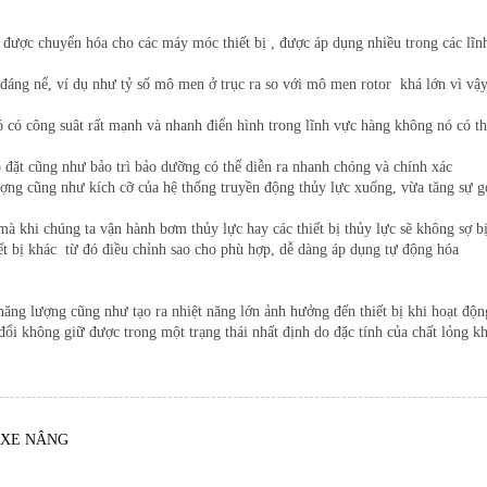
 được chuyển hóa cho các máy móc thiết bị , được áp dụng nhiều trong các lĩnh
 đáng nể, ví dụ như tỷ số mô men ở trục ra so với mô men rotor khá lớn vì v
có công suât rất mạnh và nhanh điển hình trong lĩnh vực hàng không nó có thể 
p đặt cũng như bảo trì bảo dưỡng có thể diễn ra nhanh chóng và chính xác
lượng cũng như kích cỡ của hệ thống truyền động thủy lực xuống, vừa tăng sự 
 mà khi chúng ta vận hành bơm thủy lực hay các thiết bị thủy lực sẽ không sợ 
iết bị khác từ đó điều chỉnh sao cho phù hợp, dễ dàng áp dụng tự động hóa
ng lượng cũng như tạo ra nhiệt năng lớn ảnh hưởng đến thiết bị khi hoạt độn
đổi không giữ được trong một trạng thái nhất định do đặc tính của chất lỏng k
 XE NÂNG