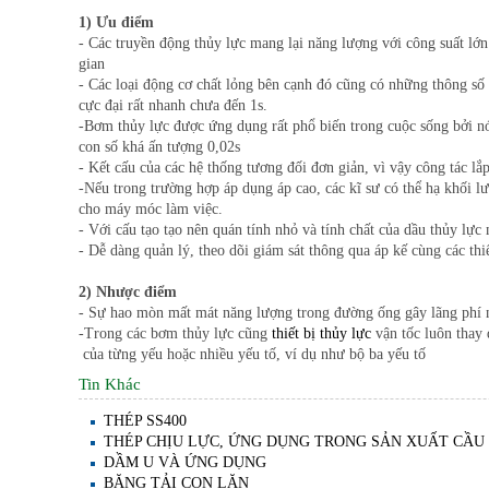
1) Ưu điểm
- Các truyền động thủy lực mang lại năng lượng với công suất lớn
gian
- Các loại động cơ chất lỏng bên cạnh đó cũng có những thông số
cực đại rất nhanh chưa đến 1s.
-Bơm thủy lực được ứng dụng rất phổ biến trong cuộc sống bởi nó 
con số khá ấn tượng 0,02s
- Kết cấu của các hệ thống tương đối đơn giản, vì vậy công tác lắ
-Nếu trong trường hợp áp dụng áp cao, các kĩ sư có thể hạ khối 
cho máy móc làm việc.
- Với cấu tạo tạo nên quán tính nhỏ và tính chất của dầu thủy lực
- Dễ dàng quản lý, theo dõi giám sát thông qua áp kế cùng các th
2) Nhược điểm
- Sự hao mòn mất mát năng lượng trong đường ống gây lãng phí nă
-Trong các bơm thủy lực cũng
thiết bị thủy lực
vận tốc luôn thay 
của từng yếu hoặc nhiều yếu tố, ví dụ như bộ ba yếu tố
Tin Khác
THÉP SS400
THÉP CHỊU LỰC, ỨNG DỤNG TRONG SẢN XUẤT CẦU
DẦM U VÀ ỨNG DỤNG
BĂNG TẢI CON LĂN