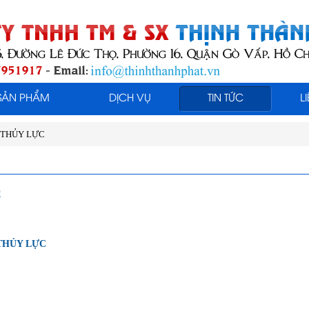
SẢN PHẨM
DỊCH VỤ
TIN TỨC
L
 THỦY LỰC
C
THỦY LỰC