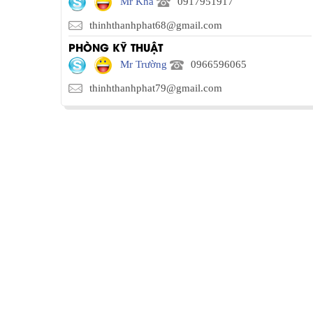
Mr Kha
0917951917
thinhthanhphat68@gmail.com
PHÒNG KỸ THUẬT
Mr Trường
0966596065
thinhthanhphat79@gmail.com