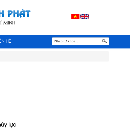
IÊN HỆ
hủy lực