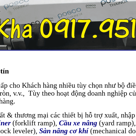
tín
cấp cho Khách hàng nhiều tùy chọn như bộ điề
tròn, v.v., Tùy theo hoạt động doanh nghiệp c
hàng.
t & thương mại các thiết bị hỗ trợ xuất, nhập 
iner
(forklift ramp),
Cầu xe nâng
(yard ramp)
ock leveler),
Sàn nâng cơ khí
(mechanical doc