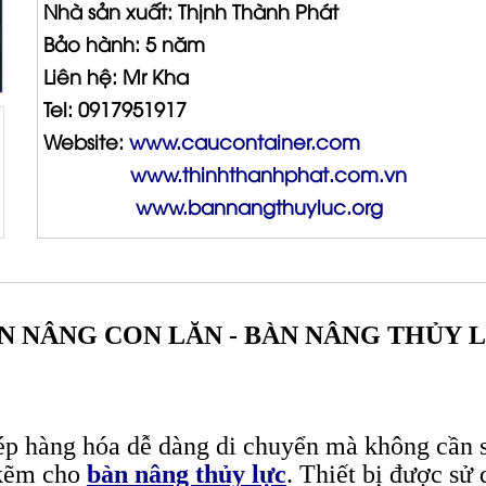
Nhà sản xuất: Thịnh Thành Phát
Bảo hành: 5 năm
Liên hệ: Mr Kha
Tel: 0917951917
Website:
www.caucontainer.com
www.thinhthanhphat.com.vn
www.bannangthuyluc.org
N NÂNG CON LĂN - BÀN NÂNG THỦY 
p hàng hóa dễ dàng di chuyển mà không cần s
 kẽm cho
bàn nâng thủy lực
. Thiết bị được sử