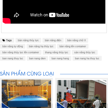
Tags
bàn nâng thủy lực
bàn nâng điện
bàn nâng chữ X
bàn nâng tự động
bàn nâng hạ thủy lực
bàn nâng lên container
bàn nâng thủy lực lên container
thang nâng thủy lực
sàn nâng thủy lực
ban nang thuy luc
ban nang dien
ban nang hang
ban nang ha thuy luc
SẢN PHẨM CÙNG LOẠI