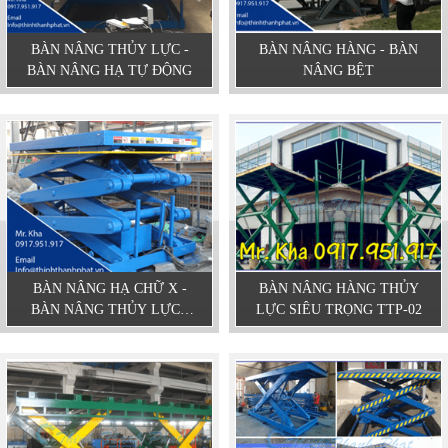
BÀN NÂNG THỦY LỰC -
BÀN NÂNG HÀNG - BÀN
BÀN NÂNG HẠ TỰ ĐỘNG
NÂNG BỆT
BÀN NÂNG HẠ CHỮ X -
BÀN NÂNG HÀNG THỦY
BÀN NÂNG THỦY LỰC -
LỰC SIÊU TRỌNG TTP-02
THỊNH THÀNH PHÁT