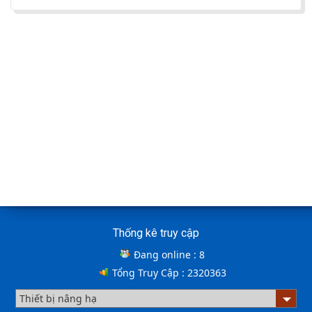
trong các lĩnh vực, ngành nghề.
Cầu container - Giải pháp nâng dỡ hàng
container an toàn, hiệu quả
BÀN NÂNG THỦY LỰC MINI
Cầu xe nâng tên tiếng anh là gì? | Cầu xe nâng
THỊNH THÀNH PHÁT
Cầu xe nâng tên tiếng Anh là gì??? Đây là điều khiến
khá nhiều người thắc mắc. Vậy hãy cùng với THỊNH
Cách lựa chọn Sàn Nâng Thủy Lực phù hợp
THÀNH PHÁT giải đáp nhé!!!
ƯU ĐIỂM CỦA SÀN NÂNG THỦY LỰC NHỎ -
Thống kê truy cập
MINI DOCK LEVELLER
Đang online :
8
Tổng Truy Cập :
2320363
Bơm thủy lực Dock leveler