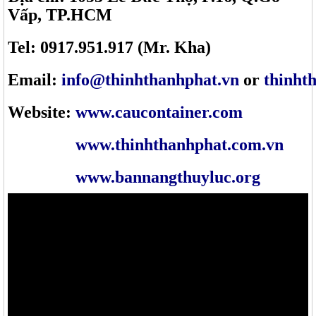
Vấp, TP.HCM
Tel: 0917.951.917 (Mr. Kha)
Email:
info@thinhthanhphat.vn
or
thinht
Website:
www.caucontainer.com
www.thinhthanhphat.com.vn
www.bannangthuyluc.org