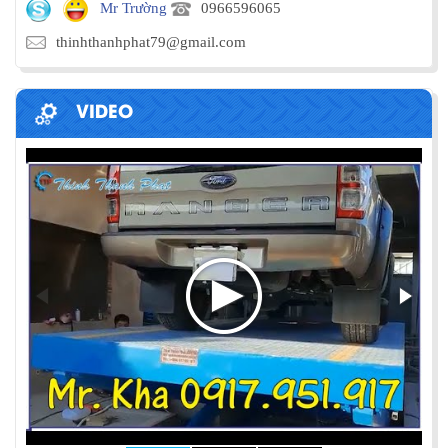
Mr Trường
0966596065
thinhthanhphat79@gmail.com
VIDEO
PHƯƠNG PHÁP ĐÓNG HÀNG LÊN
CONTAINER
Chia sẻ bí quyết và phương pháp đóng hàng lên
container một cách hiệu quả nhất
ỨNG DỤNG CỦA BÀN NÂNG THỦY LỰC
Cùng tìm hiểu về ứng dụng của bàn nâng thủy lực
trong các lĩnh vực, ngành nghề.