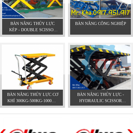
BÀN NÂNG THỦY LỰC
BÀN NÂNG CÔNG NGHIỆP
KÉP - DOUBLE SCISSOR
LIFT TABLE
BÀN NÂNG THỦY LỰC CƠ
BÀN NÂNG THỦY LỰC -
KHÍ 300KG-500KG-1000KG
HYDRAULIC SCISSOR
- BÀN NÂNG MINI NHẬP
LIFT TABLE
KHẨU CHÍNH HÃNG