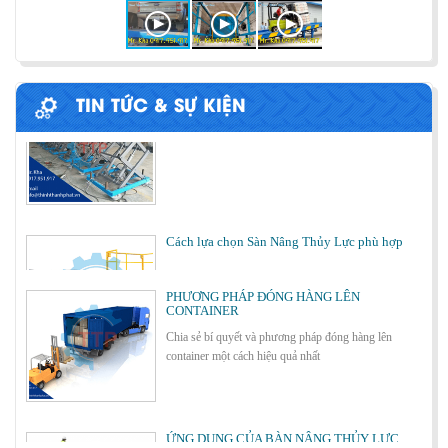
BÀN NÂNG THỦY LỰC MINI
TIN TỨC & SỰ KIỆN
Cách lựa chọn Sàn Nâng Thủy Lực phù hợp
PHƯƠNG PHÁP ĐÓNG HÀNG LÊN
CONTAINER
Chia sẻ bí quyết và phương pháp đóng hàng lên
container một cách hiệu quả nhất
Bơm thủy lực Dock leveler
ỨNG DỤNG CỦA BÀN NÂNG THỦY LỰC
Cùng tìm hiểu về ứng dụng của bàn nâng thủy lực