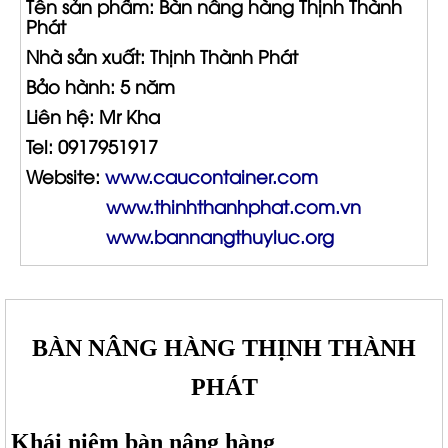
Tên sản phẩm: Bàn nâng hàng Thịnh Thành
Phát
Nhà sản xuất: Thịnh Thành Phát
Bảo hành: 5 năm
Liên hệ: Mr Kha
Tel: 0917951917
Website:
www.caucontainer.com
www.thinhthanhphat.com.vn
www.bannangthuyluc.org
BÀN NÂNG HÀNG THỊNH THÀNH
PHÁT
Khái niệm bàn nâng hàng