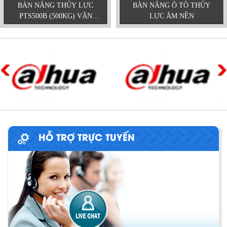
BÀN NÂNG THỦY LỰC
BÀN NÂNG Ô TÔ THỦY
PTS500B (500KG) VẬN
LỰC ÂM NỀN
HÀNH BẰNG CƠ
HỖ TRỢ TRỰC TUYẾN