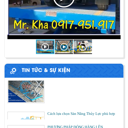
ỨNG DỤNG CỦA BÀN NÂNG THỦY LỰC
Cùng tìm hiểu về ứng dụng của bàn nâng thủy lực
trong các lĩnh vực, ngành nghề.
BÀN NÂNG THỦY LỰC MINI
TIN TỨC & SỰ KIỆN
Cách lựa chọn Sàn Nâng Thủy Lực phù hợp
PHƯƠNG PHÁP ĐÓNG HÀNG LÊN
CONTAINER