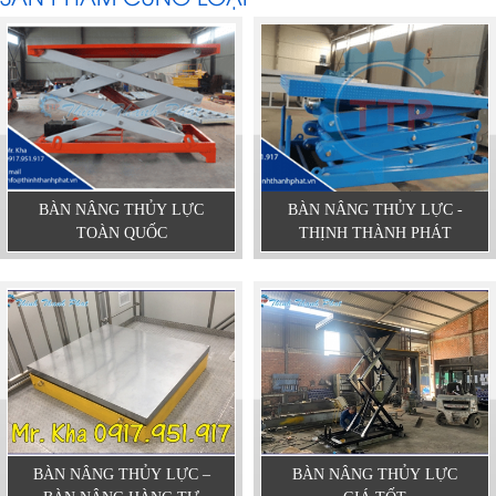
BÀN NÂNG THỦY LỰC
BÀN NÂNG THỦY LỰC -
TOÀN QUỐC
THỊNH THÀNH PHÁT
BÀN NÂNG THỦY LỰC –
BÀN NÂNG THỦY LỰC