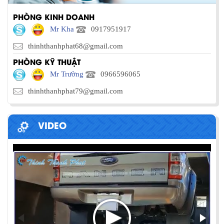
PHÒNG KINH DOANH
Mr Kha
0917951917
thinhthanhphat68@gmail.com
PHÒNG KỸ THUẬT
Mr Trường
0966596065
thinhthanhphat79@gmail.com
VIDEO
PHƯƠNG PHÁP ĐÓNG HÀNG LÊN
CONTAINER
Chia sẻ bí quyết và phương pháp đóng hàng lên
container một cách hiệu quả nhất