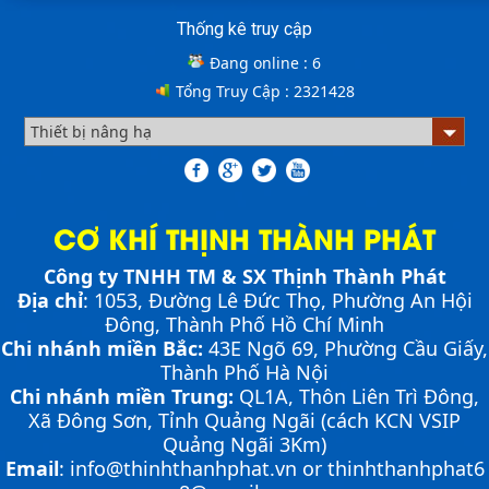
Thống kê truy cập
ƯU ĐIỂM CỦA SÀN NÂNG THỦY LỰC NHỎ -
MINI DOCK LEVELLER
Đang online :
6
Tổng Truy Cập :
2321428
Bơm thủy lực Dock leveler
NHỮNG THIẾT BỊ CHUYÊN DỤNG TRONG
VẬN HÀNH KHO VẬN
CƠ KHÍ THỊNH THÀNH PHÁT
Cầu container - Giải pháp nâng dỡ hàng
Công ty TNHH TM & SX Thịnh Thành Phát
container an toàn, hiệu quả
Địa chỉ
: 1053, Đường Lê Đức Thọ, Phường An Hội
PHƯƠNG PHÁP ĐÓNG HÀNG LÊN
CONTAINER
Đông, Thành Phố Hồ Chí Minh
PHƯƠNG PHÁP DI CHUYỂN CẦU XE NÂNG
Chia sẻ bí quyết và phương pháp đóng hàng lên
Chi nhánh miền Bắc:
43E Ngõ 69,
Phường
Cầu Giấy,
CONTAINER
container một cách hiệu quả nhất
Thành Phố Hà Nội
Cầu xe nâng là cầu nối tạo độ dốc để xe nâng có thể di
Chi nhánh miền Trung:
QL1A, Thôn Liên Trì Đông,
chuyển từ mặt đất lên container nhằm đóng và rút
Cầu xe nâng tên tiếng anh là gì? | Cầu xe nâng
Xã Đông Sơn, Tỉnh Quảng Ngãi (cách KCN VSIP
hàng một cách nhanh chóng, an toàn, hiệu quả. Việc
THỊNH THÀNH PHÁT
Quảng Ngãi 3Km)
di chuyển cầu dẫn lên container là một...
ỨNG DỤNG CỦA BÀN NÂNG THỦY LỰC
Cầu xe nâng tên tiếng Anh là gì??? Đây là điều khiến
Email
:
info@thinhthanhphat.vn
or
thinhthanhphat6
khá nhiều người thắc mắc. Vậy hãy cùng với THỊNH
Cùng tìm hiểu về ứng dụng của bàn nâng thủy lực