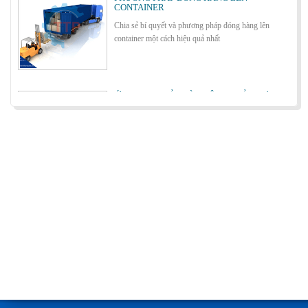
Chia sẻ bí quyết và phương pháp đóng hàng lên
container một cách hiệu quả nhất
Bơm thủy lực Dock leveler
ỨNG DỤNG CỦA BÀN NÂNG THỦY LỰC
Cùng tìm hiểu về ứng dụng của bàn nâng thủy lực
trong các lĩnh vực, ngành nghề.
Cầu container - Giải pháp nâng dỡ hàng
container an toàn, hiệu quả
BÀN NÂNG THỦY LỰC MINI
Cầu xe nâng tên tiếng anh là gì? | Cầu xe nâng
THỊNH THÀNH PHÁT
Cầu xe nâng tên tiếng Anh là gì??? Đây là điều khiến
khá nhiều người thắc mắc. Vậy hãy cùng với THỊNH
Cách lựa chọn Sàn Nâng Thủy Lực phù hợp
THÀNH PHÁT giải đáp nhé!!!