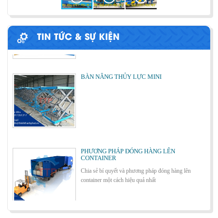
Cùng tìm hiểu về ứng dụng của bàn nâng thủy lực
trong các lĩnh vực, ngành nghề.
TIN TỨC & SỰ KIỆN
BÀN NÂNG THỦY LỰC MINI
Cách lựa chọn Sàn Nâng Thủy Lực phù hợp
PHƯƠNG PHÁP ĐÓNG HÀNG LÊN
CONTAINER
Chia sẻ bí quyết và phương pháp đóng hàng lên
container một cách hiệu quả nhất
Bơm thủy lực Dock leveler
ỨNG DỤNG CỦA BÀN NÂNG THỦY LỰC