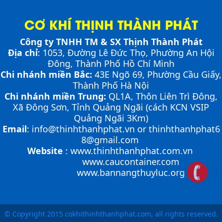
CƠ KHÍ THỊNH THÀNH PHÁT
Công ty TNHH TM & SX Thịnh Thành Phát
NHỮNG THIẾT BỊ CHUYÊN DỤNG TRONG
Địa chỉ
: 1053, Đường Lê Đức Thọ, Phường An Hội
VẬN HÀNH KHO VẬN
Cầu container - Giải pháp nâng dỡ hàng
Đông, Thành Phố Hồ Chí Minh
container an toàn, hiệu quả
Chi nhánh miền Bắc:
43E Ngõ 69,
Phường
Cầu Giấy,
Thành Phố Hà Nội
Chi nhánh miền Trung:
QL1A, Thôn Liên Trì Đông,
PHƯƠNG PHÁP ĐÓNG HÀNG LÊN
CONTAINER
Xã Đông Sơn, Tỉnh Quảng Ngãi (cách KCN VSIP
PHƯƠNG PHÁP DI CHUYỂN CẦU XE NÂNG
Chia sẻ bí quyết và phương pháp đóng hàng lên
Quảng Ngãi 3Km)
CONTAINER
container một cách hiệu quả nhất
Email
:
info@thinhthanhphat.vn
or
thinhthanhphat6
Cầu xe nâng tên tiếng anh là gì? | Cầu xe nâng
THỊNH THÀNH PHÁT
Cầu xe nâng là cầu nối tạo độ dốc để xe nâng có thể di
8@gmail.com
chuyển từ mặt đất lên container nhằm đóng và rút
Cầu xe nâng tên tiếng Anh là gì??? Đây là điều khiến
Website
:
www.thinhthanhphat.com.vn
hàng một cách nhanh chóng, an toàn, hiệu quả. Việc
khá nhiều người thắc mắc. Vậy hãy cùng với THỊNH
www.caucontainer.com
di chuyển cầu dẫn lên container là một...
ỨNG DỤNG CỦA BÀN NÂNG THỦY LỰC
THÀNH PHÁT giải đáp nhé!!!
www.bannangthuyluc.org
Cùng tìm hiểu về ứng dụng của bàn nâng thủy lực
Hướng dẫn vận hành bàn nâng thủy lực đúng
trong các lĩnh vực, ngành nghề.
cách
ƯU ĐIỂM CỦA SÀN NÂNG THỦY LỰC NHỎ -
MINI DOCK LEVELLER
Bàn nâng thủy lực là thiết bị có kết cấu khá đơn giản
© Copyright 2015 cokhithinhthanhphat.com, all rights reserved.
nhưng việc vận hành bàn nâng sao cho đúng cách thì