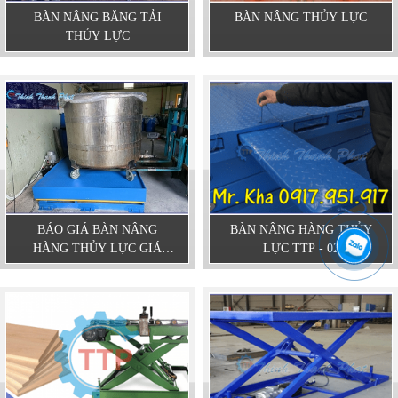
BÀN NÂNG BĂNG TẢI
BÀN NÂNG THỦY LỰC
THỦY LỰC
BÁO GIÁ BÀN NÂNG
BÀN NÂNG HÀNG THỦY
HÀNG THỦY LỰC GIÁ
LỰC TTP - 02
TỐT NHẤT THỊ TRƯỜNG