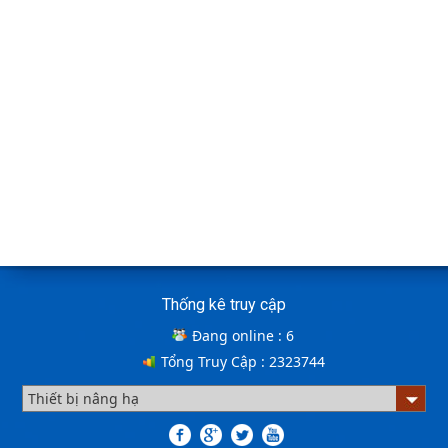
Cùng tìm hiểu về ứng dụng của bàn nâng thủy lực
trong các lĩnh vực, ngành nghề.
Cầu container - Giải pháp nâng dỡ hàng
container an toàn, hiệu quả
BÀN NÂNG THỦY LỰC MINI
Cầu xe nâng tên tiếng anh là gì? | Cầu xe nâng
THỊNH THÀNH PHÁT
Cách lựa chọn Sàn Nâng Thủy Lực phù hợp
Cầu xe nâng tên tiếng Anh là gì??? Đây là điều khiến
Thống kê truy cập
khá nhiều người thắc mắc. Vậy hãy cùng với THỊNH
THÀNH PHÁT giải đáp nhé!!!
Đang online :
6
Tổng Truy Cập :
2323744
ƯU ĐIỂM CỦA SÀN NÂNG THỦY LỰC NHỎ -
MINI DOCK LEVELLER
Bơm thủy lực Dock leveler