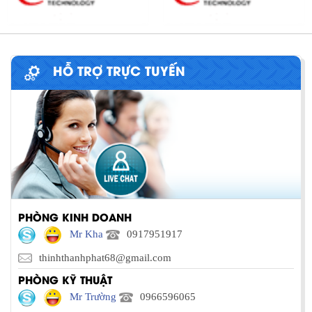
HỖ TRỢ TRỰC TUYẾN
PHÒNG KINH DOANH
Mr Kha
0917951917
thinhthanhphat68@gmail.com
PHÒNG KỸ THUẬT
Mr Trường
0966596065