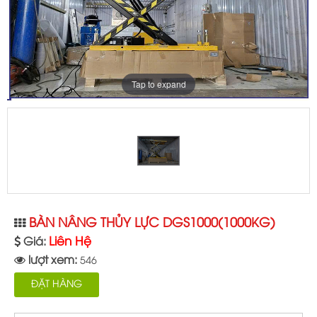
Tap to expand
BÀN NÂNG THỦY LỰC DGS1000(1000KG)
Liên Hệ
Giá:
lượt xem:
546
ĐẶT HÀNG