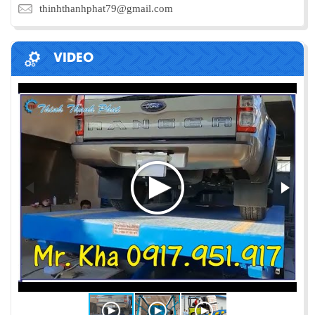
thinhthanhphat79@gmail.com
VIDEO
PHƯƠNG PHÁP ĐÓNG HÀNG LÊN
CONTAINER
Chia sẻ bí quyết và phương pháp đóng hàng lên
container một cách hiệu quả nhất
ỨNG DỤNG CỦA BÀN NÂNG THỦY LỰC