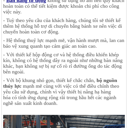
-
Bàn nâng tự động
không sử dụng hố âm nên quý khách
hoàn toàn có thể tiết kiệm được khoản chi phí cho công
việc này.
- Tuỳ theo yêu cầu của khách hàng, chúng tôi sẽ thiết kế
thêm hệ thống hỗ trợ di chuyển bằng bánh xe nên việc di
chuyển hoàn toàn cơ động.
- Hệ thống thuỷ lực mạnh mẽ, vận hành mượt mà, lan can
bảo vệ xung quanh tạo cảm giác an toàn cao.
- Với thiết kế hộp động cơ và hệ thống điều khiển khép
kín, không có hệ thống dây ra ngoài như những bàn nâng
khác, bạn không sợ bị sự cố rò rỉ đường ống do tác động
bên ngoài.
- Với bộ khung nhỏ gọn, thiết kế chắc chắn,
bộ nguồn
thủy lực
mạnh mẽ cùng với việc có thể điều chỉnh theo
yêu cầu sử dụng, chính vì vậy thiết bị nâng hạ hàng
hóa có tính ứng dụng rộng rãi trong hầu hết các ngành
nghề sản xuất kinh doanh.