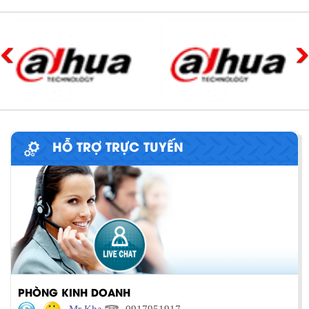
HỖ TRỢ TRỰC TUYẾN
PHÒNG KINH DOANH
Mr Kha
0917951917