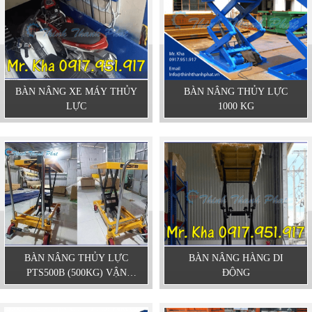
BÀN NÂNG XE MÁY THỦY
BÀN NÂNG THỦY LỰC
LỰC
1000 KG
BÀN NÂNG THỦY LỰC
BÀN NÂNG HÀNG DI
PTS500B (500KG) VẬN
ĐỘNG
HÀNH BẰNG CƠ