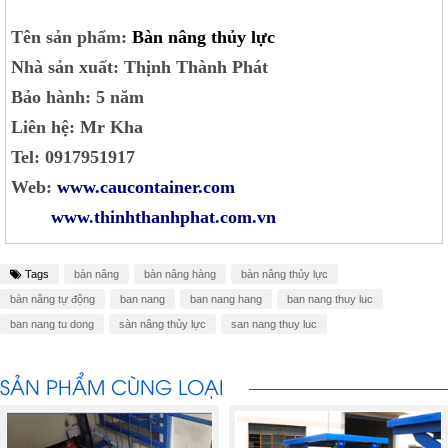
Tên sản phẩm:
Bàn nâng thủy lực
Nhà sản xuất: Thịnh Thành Phát
Bảo hành: 5 năm
Liên hệ: Mr Kha
Tel: 0917951917
Web:
www.caucontainer.com
www.thinhthanhphat.com.vn
Tags
bàn nâng
bàn nâng hàng
bàn nâng thủy lực
bàn nâng tự động
ban nang
ban nang hang
ban nang thuy luc
ban nang tu dong
sàn nâng thủy lực
san nang thuy luc
SẢN PHẨM CÙNG LOẠI