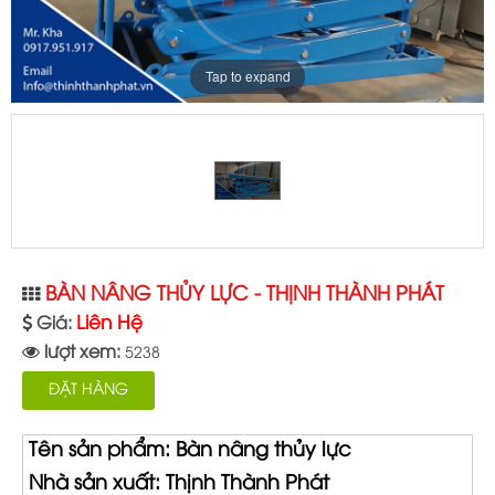
Tap to expand
BÀN NÂNG THỦY LỰC - THỊNH THÀNH PHÁT
Liên Hệ
Giá:
lượt xem:
5238
ĐẶT HÀNG
Tên sản phẩm: Bàn nâng thủy lực
Nhà sản xuất: Thịnh Thành Phát