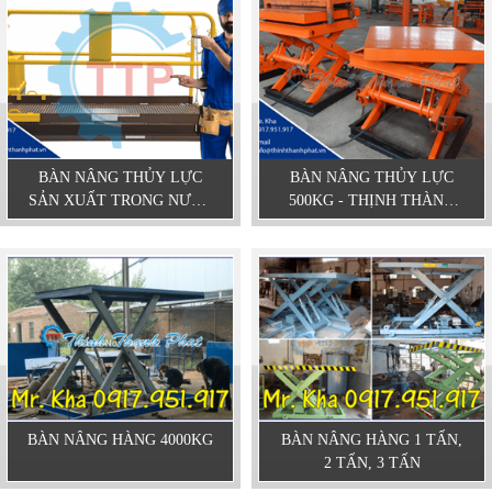
BÀN NÂNG THỦY LỰC
BÀN NÂNG THỦY LỰC
SẢN XUẤT TRONG NƯỚC
500KG - THỊNH THÀNH
GIÁ RẺ
PHÁT
BÀN NÂNG HÀNG 4000KG
BÀN NÂNG HÀNG 1 TẤN,
2 TẤN, 3 TẤN