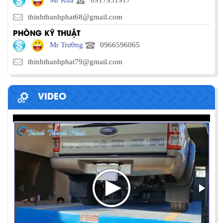
thinhthanhphat68@gmail.com
PHÒNG KỸ THUẬT
Mr Trường
0966596065
thinhthanhphat79@gmail.com
VIDEO
PHƯƠNG PHÁP ĐÓNG HÀNG LÊN
CONTAINER
Chia sẻ bí quyết và phương pháp đóng hàng lên
container một cách hiệu quả nhất
ỨNG DỤNG CỦA BÀN NÂNG THỦY LỰC