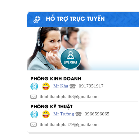
HỖ TRỢ TRỰC TUYẾN
PHÒNG KINH DOANH
Mr Kha
0917951917
thinhthanhphat68@gmail.com
PHÒNG KỸ THUẬT
Mr Trường
0966596065
thinhthanhphat79@gmail.com