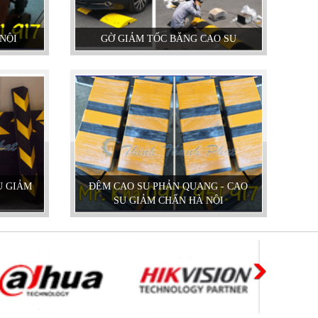
NỘI
GỜ GIẢM TỐC BẰNG CAO SU
ỨNG DỤNG CỦA BÀN NÂNG THỦY
LỰC
Cùng tìm hiểu về ứng dụng của bàn nâng
thủy lực trong các lĩnh vực, ngành nghề.
BÀN NÂNG THỦY LỰC MINI
U GIẢM
ĐỆM CAO SU PHẢN QUANG - CAO
SU GIẢM CHẤN HÀ NỘI
Cách lựa chọn Sàn Nâng Thủy Lực
phù hợp