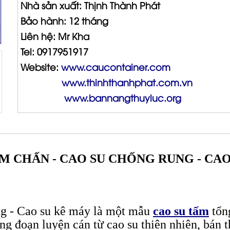
Nhà sản xuất: Thịnh Thành Phát
Bảo hành: 12 tháng
Liên hệ: Mr Kha
Tel: 0917951917
Website:
www.caucontainer.com
www.thinhthanhphat.com.vn
www.bannangthuyluc.org
M CHẤN - CAO SU CHỐNG RUNG - CA
ng - Cao su kê máy là một mẫu
cao su tấm
tổng
công đoạn luyện cán từ cao su thiên nhiên, bá