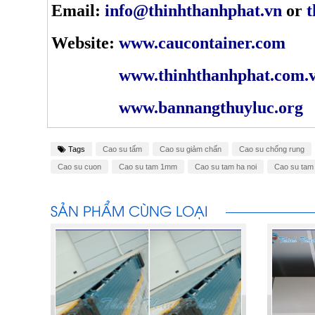
Email:
info@thinhthanhphat.vn
or
t
Website:
www.caucontainer.com
www.thinhthanhphat.com.
www.bannangthuyluc.org
Tags
Cao su tấm
Cao su giảm chấn
Cao su chống rung
Cao su cuon
Cao su tam 1mm
Cao su tam ha noi
Cao su tam
SẢN PHẨM CÙNG LOẠI