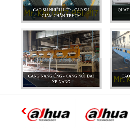
CAO SU NHIỀU LỚP - CAO SU
QUẠT 
GIẢM CHẤN TP.HCM
CÀNG NÂNG ỐNG - CÀNG NỐI DÀI
CAO
XE NÂNG