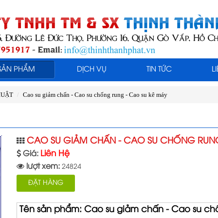
SẢN PHẨM
DỊCH VỤ
TIN TỨC
L
HUẬT
Cao su giảm chấn - Cao su chống rung - Cao su kê máy
CAO SU GIẢM CHẤN - CAO SU CHỐNG RUNG
Liên Hệ
Giá:
lượt xem:
24824
ĐẶT HÀNG
Tên sản phẩm: Cao su giảm chấn - Cao su ch