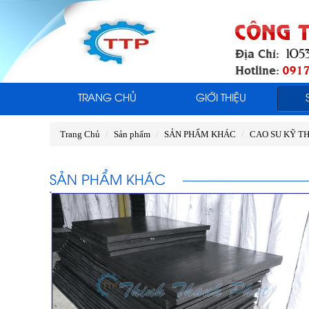
TRANG CHỦ
GIỚI THIỆU
Trang Chủ
Sản phẩm
SẢN PHẨM KHÁC
CAO SU KỸ T
SẢN PHẨM KHÁC