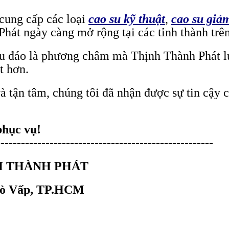
 cung cấp các loại
cao su kỹ thuật
,
cao su giả
hát ngày càng mở rộng tại các tỉnh thành trên
 chu đáo là phương châm mà Thịnh Thành Phát 
t hơn.
và tận tâm, chúng tôi đã nhận được sự tin cậy
phục vụ!
-----------------------------------------------------
H THÀNH PHÁT
.Gò Vấp, TP.HCM