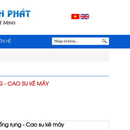
IÊN HỆ
 - CAO SU KÊ MÁY
ống rung - Cao su kê máy