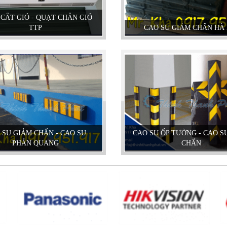
CẮT GIÓ - QUẠT CHẮN GIÓ
TTP
CAO SU GIẢM CHẤN HÀ 
 SU GIẢM CHẤN - CAO SU
CAO SU ỐP TƯỜNG - CAO S
PHẢN QUANG
CHẤN