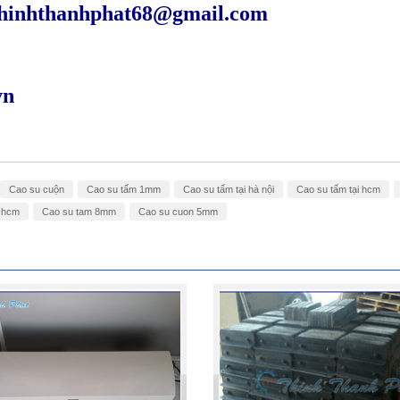
hinhthanhphat68@gmail.com
vn
Cao su cuộn
Cao su tấm 1mm
Cao su tấm tại hà nội
Cao su tấm tại hcm
 hcm
Cao su tam 8mm
Cao su cuon 5mm