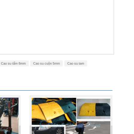
Cao su tấm 8mm
Cao su cuộn 5mm
Cao su tam
PHƯƠNG PHÁP ĐÓNG HÀNG LÊN
CONTAINER
Chia sẻ bí quyết và phương pháp đóng
hàng lên container một cách hiệu quả nhất