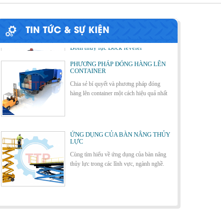
Bơm thủy lực Dock leveler
TIN TỨC & SỰ KIỆN
PHƯƠNG PHÁP ĐÓNG HÀNG LÊN
CONTAINER
Chia sẻ bí quyết và phương pháp đóng
hàng lên container một cách hiệu quả nhất
Cầu container - Giải pháp nâng dỡ
hàng container an toàn, hiệu quả
ỨNG DỤNG CỦA BÀN NÂNG THỦY
LỰC
Cùng tìm hiểu về ứng dụng của bàn nâng
thủy lực trong các lĩnh vực, ngành nghề.
Cầu xe nâng tên tiếng anh là gì? | Cầu
xe nâng THỊNH THÀNH PHÁT
Cầu xe nâng tên tiếng Anh là gì??? Đây là
BÀN NÂNG THỦY LỰC MINI
điều khiến khá nhiều người thắc mắc. Vậy
hãy cùng với THỊNH THÀNH PHÁT giải
đáp nhé!!!