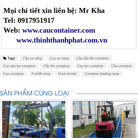
Mọi chi tiết xin liên hệ: Mr Kha
Tel: 0917951917
Web:
www.caucontainer.com
www.thinhthanhphat.com.vn
Tags
Cầu xe nâng
Cau xe nang
Cầu dẫn lên container
Cau dan len container
Cầu lên container
Cau len container
Cầu container
Cau container
Forklift ramp
Dock leveler
Container loading ramp
SẢN PHẨM CÙNG LOẠI