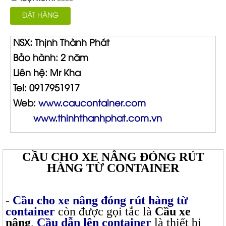
ĐẶT HÀNG
NSX: Thịnh Thành Phát
Bảo hành: 2 năm
Liên hệ: Mr Kha
Tel: 0917951917
Web:
www.caucontainer.com
www.thinhthanhphat.com.vn
CẦU CHO XE NÂNG ĐÓNG RÚT
HÀNG TỪ CONTAINER
-
Cầu cho xe nâng đóng rút hàng từ
container
còn được gọi tắc là
Cầu xe
nâng
,
Cầu dẫn lên container
là thiết bị