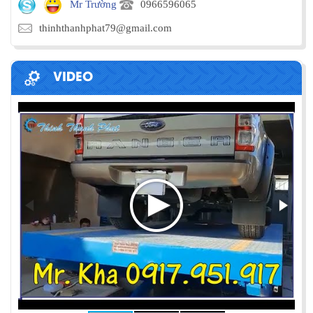
Mr Trường
0966596065
thinhthanhphat79@gmail.com
VIDEO
PHƯƠNG PHÁP ĐÓNG HÀNG LÊN
CONTAINER
Chia sẻ bí quyết và phương pháp đóng hàng lên
container một cách hiệu quả nhất