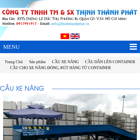
MENU
Trang Chủ
Sản phẩm
CẦU XE NÂNG
CẦU DẪN LÊN CONTAINER
CẦU CHO XE NÂNG ĐÓNG, RÚT HÀNG TỪ CONTAINER
CẦU XE NÂNG