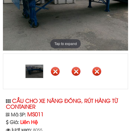
Tap to expand
CẦU CHO XE NÂNG ĐÓNG, RÚT HÀNG TỪ
CONTAINER
MS011
Mã SP:
Liên Hệ
Giá:
lượt xem:
8055