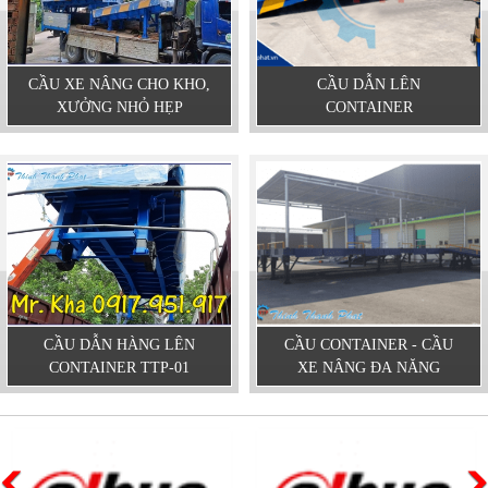
CẦU XE NÂNG CHO KHO,
CẦU DẪN LÊN
XƯỞNG NHỎ HẸP
CONTAINER
CẦU DẪN HÀNG LÊN
CẦU CONTAINER - CẦU
CONTAINER TTP-01
XE NÂNG ĐA NĂNG