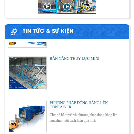
ỨNG DỤNG CỦA BÀN NÂNG THỦY LỰC
Cùng tìm hiểu về ứng dụng của bàn nâng thủy lực
trong các lĩnh vực, ngành nghề.
TIN TỨC & SỰ KIỆN
BÀN NÂNG THỦY LỰC MINI
Cách lựa chọn Sàn Nâng Thủy Lực phù hợp
PHƯƠNG PHÁP ĐÓNG HÀNG LÊN
CONTAINER
Chia sẻ bí quyết và phương pháp đóng hàng lên
container một cách hiệu quả nhất
Bơm thủy lực Dock leveler