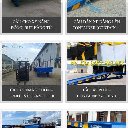
CẦU CHO XE NÂNG
CẦU DẪN XE NÂNG LÊN
ĐÓNG, RÚT HÀNG TỪ
CONTAINER (CONTAINER
CONTAINER
LOADING RAMP)
CẦU XE NÂNG CHỐNG
CẦU XE NÂNG
TRƯỢT SẮT GÂN PHI 10
CONTAINER - THỊNH
THÀNH PHÁT