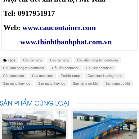
Tel: 0917951917
Web:
www.caucontainer.com
www.thinhthanhphat.com.vn
Tags
Cầu xe nâng
Cau xe nang
Cầu dẫn hàng lên container
Cau dan hang len container
Cầu lên container
Cau len container
Cầu container
Cau container
Forklift ramp
Container loading ramp
Sàn nâng thủy lực
San nang thuy luc
Sàn nâng cơ khí
San nang co khi
SẢN PHẨM CÙNG LOẠI