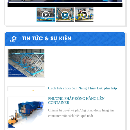
Cùng tìm hiểu về ứng dụng của bàn nâng thủy lực
trong các lĩnh vực, ngành nghề.
BÀN NÂNG THỦY LỰC MINI
TIN TỨC & SỰ KIỆN
Cách lựa chọn Sàn Nâng Thủy Lực phù hợp
PHƯƠNG PHÁP ĐÓNG HÀNG LÊN
CONTAINER
Chia sẻ bí quyết và phương pháp đóng hàng lên
container một cách hiệu quả nhất
Bơm thủy lực Dock leveler