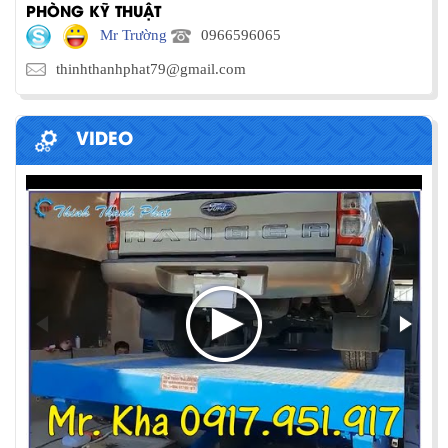
PHÒNG KỸ THUẬT
Mr Trường
0966596065
thinhthanhphat79@gmail.com
VIDEO
PHƯƠNG PHÁP ĐÓNG HÀNG LÊN
CONTAINER
Chia sẻ bí quyết và phương pháp đóng hàng lên
container một cách hiệu quả nhất
ỨNG DỤNG CỦA BÀN NÂNG THỦY LỰC