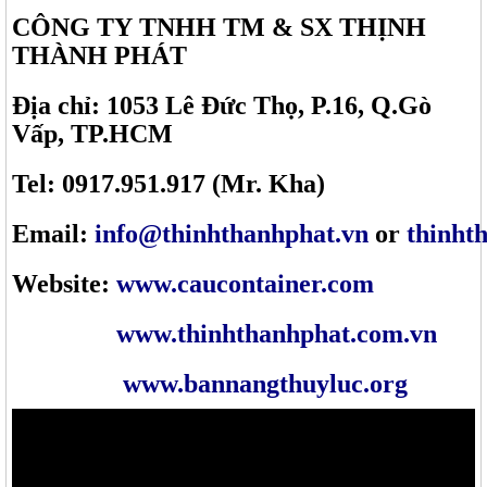
CÔNG TY TNHH TM & SX THỊNH
THÀNH PHÁT
Địa chỉ: 1053 Lê Đức Thọ, P.16, Q.Gò
Vấp, TP.HCM
Tel: 0917.951.917 (Mr. Kha)
Email:
info@thinhthanhphat.vn
or
thinht
Website:
www.caucontainer.com
www.thinhthanhphat.com.vn
www.bannangthuyluc.org