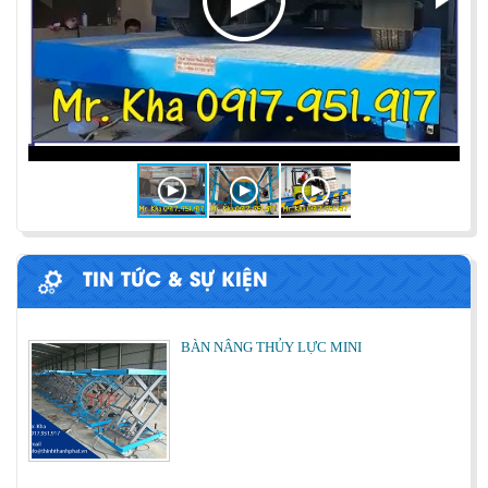
Chia sẻ bí quyết và phương pháp đóng hàng lên
container một cách hiệu quả nhất
ỨNG DỤNG CỦA BÀN NÂNG THỦY LỰC
Cùng tìm hiểu về ứng dụng của bàn nâng thủy lực
trong các lĩnh vực, ngành nghề.
TIN TỨC & SỰ KIỆN
BÀN NÂNG THỦY LỰC MINI
Cách lựa chọn Sàn Nâng Thủy Lực phù hợp