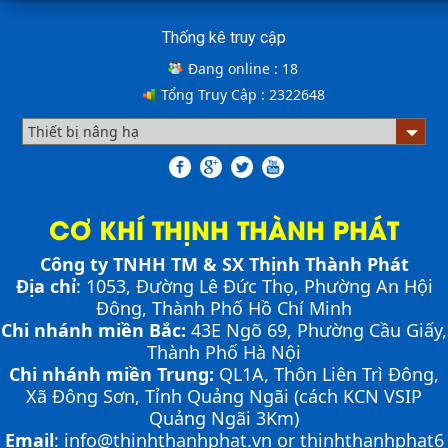
khá nhiều người thắc mắc. Vậy hãy cùng với THỊNH
THÀNH PHÁT giải đáp nhé!!!
Thống kê truy cập
Đang online :
18
ƯU ĐIỂM CỦA SÀN NÂNG THỦY LỰC NHỎ -
Tổng Truy Cập :
2322648
MINI DOCK LEVELLER
Bơm thủy lực Dock leveler
NHỮNG THIẾT BỊ CHUYÊN DỤNG TRONG
CƠ KHÍ THỊNH THÀNH PHÁT
VẬN HÀNH KHO VẬN
Công ty TNHH TM & SX Thịnh Thành Phát
Cầu container - Giải pháp nâng dỡ hàng
Địa chỉ
: 1053, Đường Lê Đức Thọ, Phường An Hội
container an toàn, hiệu quả
Đông, Thành Phố Hồ Chí Minh
Chi nhánh miền Bắc:
43E Ngõ 69,
Phường
Cầu Giấy,
PHƯƠNG PHÁP ĐÓNG HÀNG LÊN
CONTAINER
Thành Phố Hà Nội
PHƯƠNG PHÁP DI CHUYỂN CẦU XE NÂNG
Chi nhánh miền Trung:
QL1A, Thôn Liên Trì Đông,
Chia sẻ bí quyết và phương pháp đóng hàng lên
CONTAINER
container một cách hiệu quả nhất
Xã Đông Sơn, Tỉnh Quảng Ngãi (cách KCN VSIP
Cầu xe nâng là cầu nối tạo độ dốc để xe nâng có thể di
Cầu xe nâng tên tiếng anh là gì? | Cầu xe nâng
Quảng Ngãi 3Km)
THỊNH THÀNH PHÁT
chuyển từ mặt đất lên container nhằm đóng và rút
Email
:
info@thinhthanhphat.vn
or
thinhthanhphat6
hàng một cách nhanh chóng, an toàn, hiệu quả. Việc