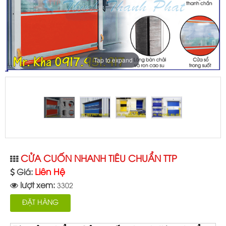
Tap to expand
CỬA CUỐN NHANH TIÊU CHUẨN TTP
Liên Hệ
Giá:
lượt xem:
3302
ĐẶT HÀNG