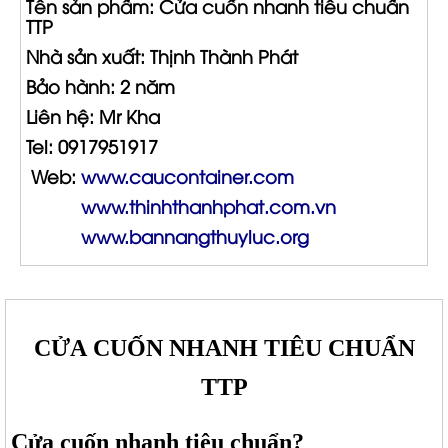
Tên sản phẩm: Cửa cuốn nhanh tiêu chuẩn
TTP
Nhà sản xuất: Thịnh Thành Phát
Bảo hành: 2 năm
Liên hệ: Mr Kha
Tel: 0917951917
Web:
www.caucontainer.com
www.thinhthanhphat.com.vn
www.
bannangthuyluc.org
CỬA CUỐN NHANH TIÊU CHUẨN
TTP
Cửa cuốn nhanh tiêu chuẩn?