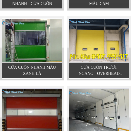
NHANH - CỬA CUỐN
MÀU CAM
NHANH PVC
CỬA CUỐN NHANH MÀU
CỬA CUỐN TRƯỢT
XANH LÁ
NGANG - OVERHEAD
DOOR