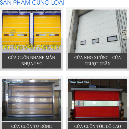
SẢN PHẨM CÙNG LOẠI
CỬA CUỐN NHANH MÀN
CỬA KHO XƯỞNG - CỬA
NHỰA PVC
TRƯỢT TRẦN
CỬA CUỐN TỰ ĐỘNG
CỬA CUỐN TỐC ĐỘ CAO