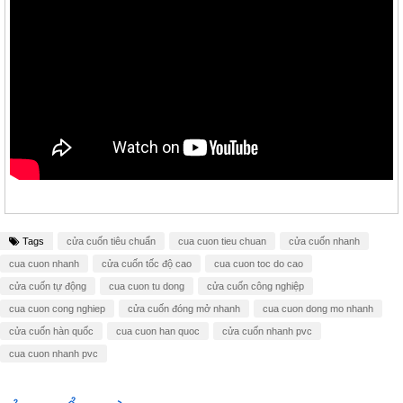
Tags
cửa cuốn tiêu chuẩn
cua cuon tieu chuan
cửa cuốn nhanh
cua cuon nhanh
cửa cuốn tốc độ cao
cua cuon toc do cao
cửa cuốn tự động
cua cuon tu dong
cửa cuốn công nghiệp
cua cuon cong nghiep
cửa cuốn đóng mở nhanh
cua cuon dong mo nhanh
cửa cuốn hàn quốc
cua cuon han quoc
cửa cuốn nhanh pvc
cua cuon nhanh pvc