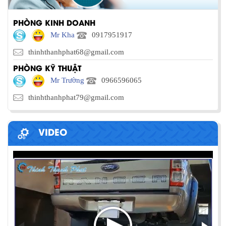
PHÒNG KINH DOANH
Mr Kha
0917951917
thinhthanhphat68@gmail.com
PHÒNG KỸ THUẬT
Mr Trường
0966596065
thinhthanhphat79@gmail.com
VIDEO
PHƯƠNG PHÁP ĐÓNG HÀNG LÊN
CONTAINER