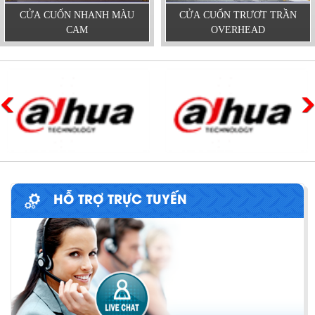
CỬA CUỐN NHANH MÀU
CỬA CUỐN TRƯƠT TRẦN
CAM
OVERHEAD
HỖ TRỢ TRỰC TUYẾN