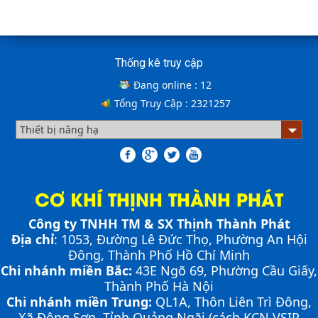
THỊNH THÀNH PHÁT
Cầu xe nâng tên tiếng Anh là gì??? Đây là điều khiến
Cách lựa chọn Sàn Nâng Thủy Lực phù hợp
khá nhiều người thắc mắc. Vậy hãy cùng với THỊNH
THÀNH PHÁT giải đáp nhé!!!
Thống kê truy cập
Đang online :
12
ƯU ĐIỂM CỦA SÀN NÂNG THỦY LỰC NHỎ -
Tổng Truy Cập :
2321257
MINI DOCK LEVELLER
Bơm thủy lực Dock leveler
CƠ KHÍ THỊNH THÀNH PHÁT
NHỮNG THIẾT BỊ CHUYÊN DỤNG TRONG
VẬN HÀNH KHO VẬN
Công ty TNHH TM & SX Thịnh Thành Phát
Cầu container - Giải pháp nâng dỡ hàng
Địa chỉ
: 1053, Đường Lê Đức Thọ, Phường An Hội
container an toàn, hiệu quả
Đông, Thành Phố Hồ Chí Minh
Chi nhánh miền Bắc:
43E Ngõ 69,
Phường
Cầu Giấy,
PHƯƠNG PHÁP ĐÓNG HÀNG LÊN
Thành Phố Hà Nội
CONTAINER
Chi nhánh miền Trung:
QL1A, Thôn Liên Trì Đông,
PHƯƠNG PHÁP DI CHUYỂN CẦU XE NÂNG
Chia sẻ bí quyết và phương pháp đóng hàng lên
CONTAINER
Xã Đông Sơn, Tỉnh Quảng Ngãi (cách KCN VSIP
container một cách hiệu quả nhất