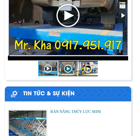
PHƯƠNG PHÁP ĐÓNG HÀNG LÊN
CONTAINER
Chia sẻ bí quyết và phương pháp đóng hàng lên
container một cách hiệu quả nhất
ỨNG DỤNG CỦA BÀN NÂNG THỦY LỰC
Cùng tìm hiểu về ứng dụng của bàn nâng thủy lực
trong các lĩnh vực, ngành nghề.
TIN TỨC & SỰ KIỆN
BÀN NÂNG THỦY LỰC MINI