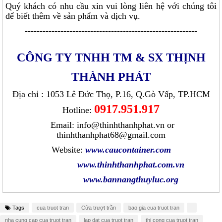
Quý khách có nhu cầu xin vui lòng liên hệ với chúng tôi
để biết thêm về sản phẩm và dịch vụ.
----------------------------------------------------------
CÔNG TY TNHH TM & SX THỊNH
THÀNH PHÁT
Địa chỉ : 1053 Lê Đức Thọ, P.16, Q.Gò Vấp, TP.HCM
0917.951.917
Hotline:
Email: info@thinhthanhphat.vn or
thinhthanhphat68@gmail.com
Website:
www.caucontainer.com
www.thinhthanhphat.com.vn
www.bannangthuyluc.org
Tags
cua truot tran
Cửa trượt trần
bao gia cua truot tran
nha cung cap cua truot tran
lap dat cua truot tran
thi cong cua truot tran