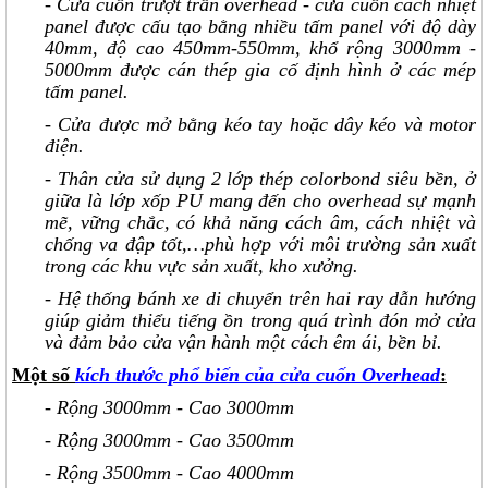
- Cửa cuốn trượt trần overhead - cửa cuốn cách nhiệt
panel được cấu tạo bằng nhiều tấm panel với độ dày
40mm, độ cao 450mm-550mm, khổ rộng 3000mm -
5000mm được cán thép gia cố định hình ở các mép
tấm panel.
- Cửa được mở bằng kéo tay hoặc dây kéo và motor
điện.
- Thân cửa sử dụng 2 lớp thép colorbond siêu bền, ở
giữa là lớp xốp PU mang đến cho overhead sự mạnh
mẽ, vững chắc, có khả năng cách âm, cách nhiệt và
chống va đập tốt,…phù hợp với môi trường sản xuất
trong các khu vực sản xuất, kho xưởng.
- Hệ thống bánh xe di chuyển trên hai ray dẫn hướng
giúp giảm thiểu tiếng ồn trong quá trình đón mở cửa
và đảm bảo cửa vận hành một cách êm ái, bền bỉ.
Một số
kích thước phổ biến của cửa cuốn Overhead
:
- Rộng 3000mm - Cao 3000mm
- Rộng 3000mm - Cao 3500mm
- Rộng 3500mm - Cao 4000mm