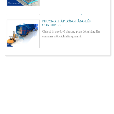
Cách lựa chọn Sàn Nâng Thủy Lực phù hợp
PHƯƠNG PHÁP ĐÓNG HÀNG LÊN
CONTAINER
Chia sẻ bí quyết và phương pháp đóng hàng lên
container một cách hiệu quả nhất
Bơm thủy lực Dock leveler
ỨNG DỤNG CỦA BÀN NÂNG THỦY LỰC
Cùng tìm hiểu về ứng dụng của bàn nâng thủy lực
trong các lĩnh vực, ngành nghề.
Cầu container - Giải pháp nâng dỡ hàng
container an toàn, hiệu quả
BÀN NÂNG THỦY LỰC MINI
Cầu xe nâng tên tiếng anh là gì? | Cầu xe nâng