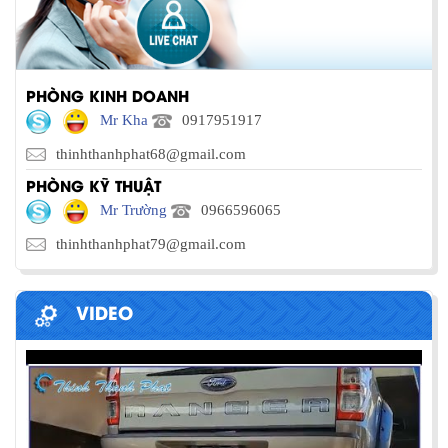
PHÒNG KINH DOANH
Mr Kha
0917951917
thinhthanhphat68@gmail.com
PHÒNG KỸ THUẬT
Mr Trường
0966596065
thinhthanhphat79@gmail.com
VIDEO