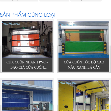
SẢN PHẨM CÙNG LOẠI
CỬA CUỐN NHANH PVC -
CỬA CUỐN TỐC ĐỘ CAO
BÁO GIÁ CỬA CUỐN
MÀU XANH LÁ CÂY
NHANH MỚI NHẤT