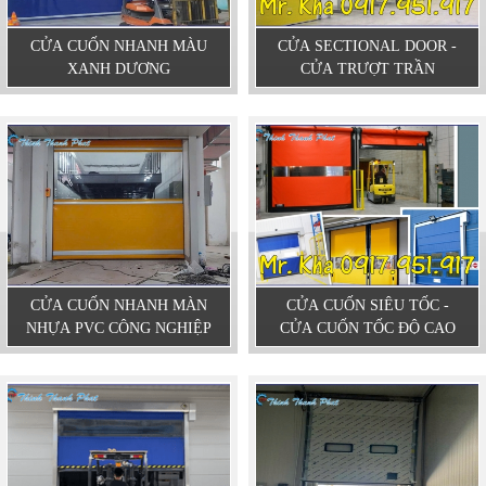
CỬA CUỐN NHANH MÀU
CỬA SECTIONAL DOOR -
XANH DƯƠNG
CỬA TRƯỢT TRẦN
CỬA CUỐN NHANH MÀN
CỬA CUỐN SIÊU TỐC -
NHỰA PVC CÔNG NGHIỆP
CỬA CUỐN TỐC ĐỘ CAO