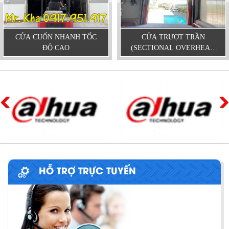
CỬA CUỐN NHANH TỐC
CỬA TRƯỢT TRẦN
ĐỘ CAO
(SECTIONAL OVERHEAD
DOOR)
HỖ TRỢ TRỰC TUYẾN