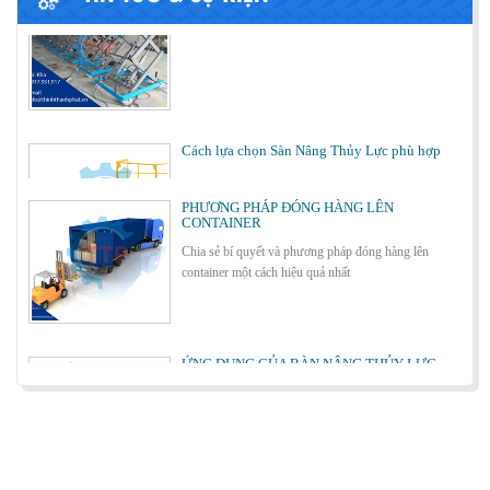
Cách lựa chọn Sàn Nâng Thủy Lực phù hợp
PHƯƠNG PHÁP ĐÓNG HÀNG LÊN
CONTAINER
Chia sẻ bí quyết và phương pháp đóng hàng lên
container một cách hiệu quả nhất
Bơm thủy lực Dock leveler
ỨNG DỤNG CỦA BÀN NÂNG THỦY LỰC
Cùng tìm hiểu về ứng dụng của bàn nâng thủy lực
trong các lĩnh vực, ngành nghề.
Cầu container - Giải pháp nâng dỡ hàng
container an toàn, hiệu quả