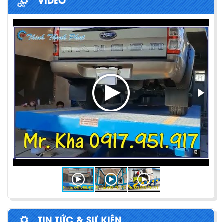
VIDEO
PHƯƠNG PHÁP ĐÓNG HÀNG LÊN
CONTAINER
Chia sẻ bí quyết và phương pháp đóng hàng lên
container một cách hiệu quả nhất
ỨNG DỤNG CỦA BÀN NÂNG THỦY LỰC
Cùng tìm hiểu về ứng dụng của bàn nâng thủy lực
trong các lĩnh vực, ngành nghề.
BÀN NÂNG THỦY LỰC MINI
TIN TỨC & SỰ KIỆN