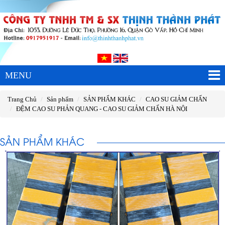
MENU
Trang Chủ
Sản phẩm
SẢN PHẨM KHÁC
CAO SU GIẢM CHẤN
ĐỆM CAO SU PHẢN QUANG - CAO SU GIẢM CHẤN HÀ NỘI
SẢN PHẨM KHÁC