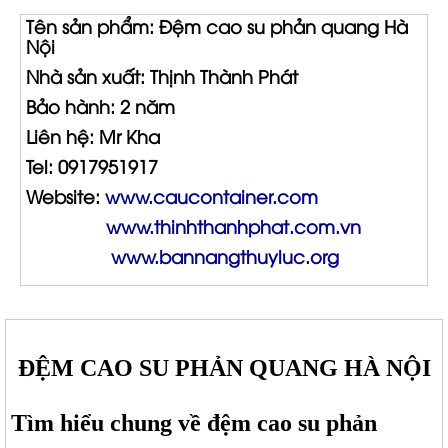
Tên sản phẩm: Đệm cao su phản quang Hà
Nội
Nhà sản xuất: Thịnh Thành Phát
Bảo hành: 2 năm
Liên hệ: Mr Kha
Tel: 0917951917
Website:
www.caucontainer.com
www.thinhthanhphat.com.vn
www.bannangthuyluc.org
ĐỆM CAO SU PHẢN QUANG HÀ NỘI
Tìm hiểu chung về đệm cao su phản