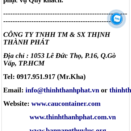
phục vụ Quý khách.
-----------------------------------------------------
----------------------------------------------
CÔNG TY TNHH TM & SX THỊNH
THÀNH PHÁT
Địa chỉ : 1053 Lê Đức Thọ, P.16, Q.Gò
Vấp, TP.HCM
Tel: 0917.951.917 (Mr.Kha)
Email:
info@thinhthanhphat.vn
or
thinht
Website:
www.caucontainer.com
www.thinhthanhphat.com.vn
www.bannangthuyluc.org