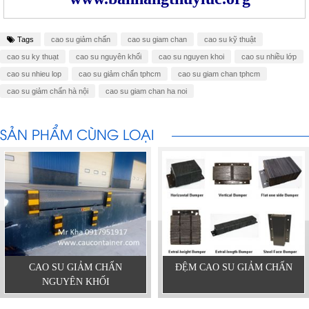
Tags
cao su giảm chấn
cao su giam chan
cao su kỹ thuật
cao su ky thuạt
cao su nguyên khối
cao su nguyen khoi
cao su nhiều lớp
cao su nhieu lop
cao su giảm chấn tphcm
cao su giam chan tphcm
cao su giảm chấn hà nội
cao su giam chan ha noi
SẢN PHẨM CÙNG LOẠI
CAO SU GIẢM CHẤN
ĐỆM CAO SU GIẢM CHẤN
NGUYÊN KHỐI