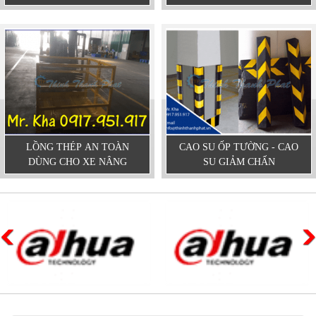
LỒNG THÉP AN TOÀN
CAO SU ỐP TƯỜNG - CAO
DÙNG CHO XE NÂNG
SU GIẢM CHẤN