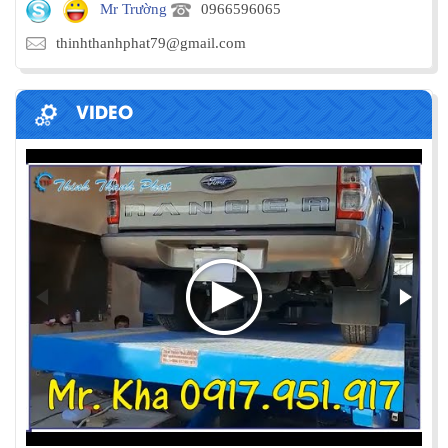
Mr Trường
0966596065
thinhthanhphat79@gmail.com
VIDEO
PHƯƠNG PHÁP ĐÓNG HÀNG LÊN
CONTAINER
Chia sẻ bí quyết và phương pháp đóng hàng lên
container một cách hiệu quả nhất
ỨNG DỤNG CỦA BÀN NÂNG THỦY LỰC
Cùng tìm hiểu về ứng dụng của bàn nâng thủy lực
trong các lĩnh vực, ngành nghề.