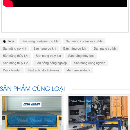
Tags
Sàn nâng container cơ khí
San nang container co khi
Sàn nâng cơ khí
San nang co khi
Bàn nâng cơ khí
Ban nang co khi
Bàn nâng thủy lực
Ban nang thuy luc
Sàn nâng thủy lực
San nang thuy luc
Sàn nâng công nghiệp
San nang cong nghiep
Dock leveler
Hydraulic dock leveler
Mechanical dock
SẢN PHẨM CÙNG LOẠI