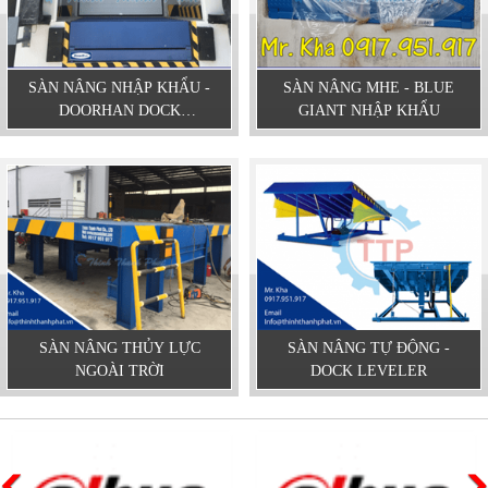
SÀN NÂNG NHẬP KHẨU -
SÀN NÂNG MHE - BLUE
DOORHAN DOCK
GIANT NHẬP KHẨU
LEVELER
SÀN NÂNG THỦY LỰC
SÀN NÂNG TỰ ĐỘNG -
NGOÀI TRỜI
DOCK LEVELER