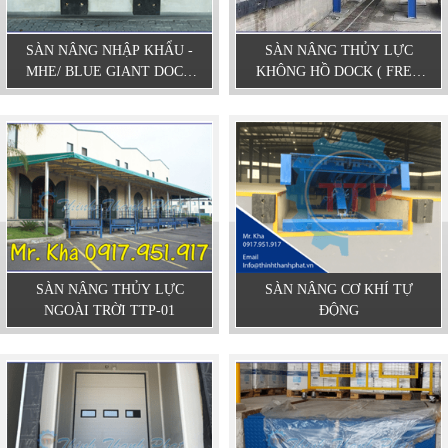
SÀN NÂNG NHẬP KHẨU -
SÀN NÂNG THỦY LỰC
MHE/ BLUE GIANT DOCK
KHÔNG HỒ DOCK ( FREE
LEVELER
STANDING DOCK
LEVELER)
SÀN NÂNG THỦY LỰC
SÀN NÂNG CƠ KHÍ TỰ
NGOÀI TRỜI TTP-01
ĐỘNG