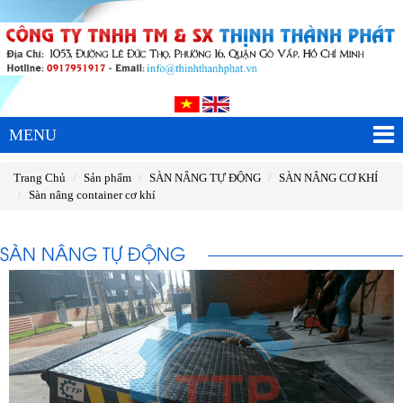
MENU
Trang Chủ
Sản phẩm
SÀN NÂNG TỰ ĐỘNG
SÀN NÂNG CƠ KHÍ
Sàn nâng container cơ khí
SÀN NÂNG TỰ ĐỘNG