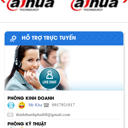
HỖ TRỢ TRỰC TUYẾN
PHÒNG KINH DOANH
Mr Kha
0917951917
thinhthanhphat68@gmail.com
PHÒNG KỸ THUẬT