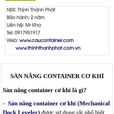
NSX: Thịnh Thành Phát
Bảo hành: 2 năm
Liên hệ: Mr Kha
Tel: 0917951917
Web:
www.caucontainer.com
www.thinhthanhphat.com.vn
SÀN NÂNG CONTAINER CƠ KHÍ
Sàn nâng container cơ khí là gì?
-
Sàn nâng container cơ khí
(
Mechanical
Dock Leveler
)
được sử dụng rất phổ biết