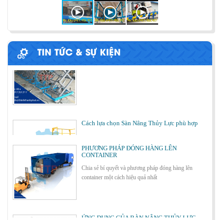
BÀN NÂNG THỦY LỰC MINI
TIN TỨC & SỰ KIỆN
Cách lựa chọn Sàn Nâng Thủy Lực phù hợp
PHƯƠNG PHÁP ĐÓNG HÀNG LÊN
CONTAINER
Chia sẻ bí quyết và phương pháp đóng hàng lên
container một cách hiệu quả nhất
Bơm thủy lực Dock leveler
ỨNG DỤNG CỦA BÀN NÂNG THỦY LỰC