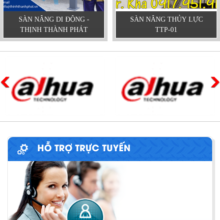
SÀN NÂNG DI ĐỘNG -
SÀN NÂNG THỦY LỰC
THỊNH THÀNH PHÁT
TTP-01
HỖ TRỢ TRỰC TUYẾN