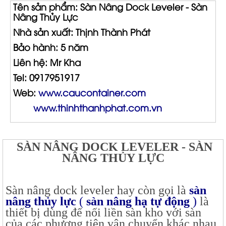
Tên sản phẩm: Sàn Nâng Dock Leveler - Sàn
Nâng Thủy Lực
Nhà sản xuất: Thịnh Thành Phát
Bảo hành: 5 năm
Liên hệ: Mr Kha
Tel: 0917951917
Web:
www.caucontainer.com
www.thinhthanhphat.com.vn
SÀN NÂNG DOCK LEVELER - SÀN
NÂNG THỦY LỰC
Sàn nâng dock leveler hay còn gọi là
sàn
nâng thủy lực
(
sàn nâng hạ tự động
)
là
thiết bị dùng để nối liền sàn kho với sàn
của các phương tiện vận chuyển khác nhau,