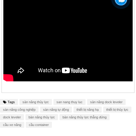
Tags
sàn nâng thủy lực
san nang thuy luc
sàn nâng dock leveler
sàn nâng công nghiệp
sàn nâng tự động
thiết bị nâng hạ
thiết bị thủy lực
dock leveler
bàn nâng thủy lực
bàn nâng thủy lực thẳng đứng
cầu xe nâng
cầu container