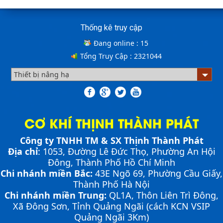
THÀNH PHÁT giải đáp nhé!!!
Thống kê truy cập
ƯU ĐIỂM CỦA SÀN NÂNG THỦY LỰC NHỎ -
Đang online :
15
MINI DOCK LEVELLER
Tổng Truy Cập :
2321044
Bơm thủy lực Dock leveler
NHỮNG THIẾT BỊ CHUYÊN DỤNG TRONG
VẬN HÀNH KHO VẬN
CƠ KHÍ THỊNH THÀNH PHÁT
Cầu container - Giải pháp nâng dỡ hàng
Công ty TNHH TM & SX Thịnh Thành Phát
container an toàn, hiệu quả
Địa chỉ
: 1053, Đường Lê Đức Thọ, Phường An Hội
PHƯƠNG PHÁP ĐÓNG HÀNG LÊN
Đông, Thành Phố Hồ Chí Minh
CONTAINER
Chi nhánh miền Bắc:
43E Ngõ 69,
Phường
Cầu Giấy,
PHƯƠNG PHÁP DI CHUYỂN CẦU XE NÂNG
Chia sẻ bí quyết và phương pháp đóng hàng lên
Thành Phố Hà Nội
CONTAINER
container một cách hiệu quả nhất
Chi nhánh miền Trung:
QL1A, Thôn Liên Trì Đông,
Cầu xe nâng là cầu nối tạo độ dốc để xe nâng có thể di
Xã Đông Sơn, Tỉnh Quảng Ngãi (cách KCN VSIP
Cầu xe nâng tên tiếng anh là gì? | Cầu xe nâng
chuyển từ mặt đất lên container nhằm đóng và rút
THỊNH THÀNH PHÁT
Quảng Ngãi 3Km)
hàng một cách nhanh chóng, an toàn, hiệu quả. Việc