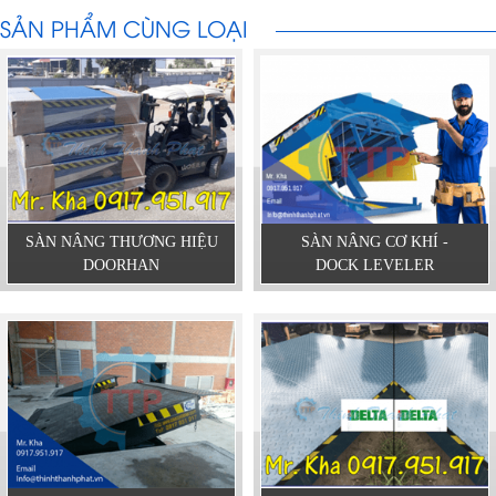
SẢN PHẨM CÙNG LOẠI
SÀN NÂNG THƯƠNG HIỆU
SÀN NÂNG CƠ KHÍ -
DOORHAN
DOCK LEVELER