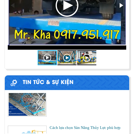
Chia sẻ bí quyết và phương pháp đóng hàng lên
container một cách hiệu quả nhất
ỨNG DỤNG CỦA BÀN NÂNG THỦY LỰC
Cùng tìm hiểu về ứng dụng của bàn nâng thủy lực
trong các lĩnh vực, ngành nghề.
BÀN NÂNG THỦY LỰC MINI
TIN TỨC & SỰ KIỆN
Cách lựa chọn Sàn Nâng Thủy Lực phù hợp