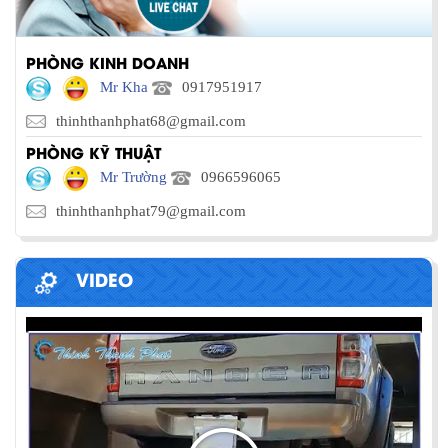
PHÒNG KINH DOANH
Mr Kha
0917951917
thinhthanhphat68@gmail.com
PHÒNG KỸ THUẬT
Mr Trường
0966596065
thinhthanhphat79@gmail.com
VIDEO
PHƯƠNG PHÁP ĐÓNG HÀNG LÊN
CONTAINER