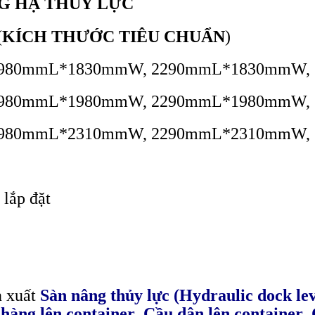
G HẠ THỦY LỰC
(
KÍCH THƯỚC TIÊU CHUẨN
)
*1830mmW, 2290mmL*1830mmW, 29
*1980mmW, 2290mmL*1980mmW, 29
*2310mmW, 2290mmL*2310mmW, 29
 lắp đặt
n xuất
Sàn nâng thủy lực (Hydraulic dock lev
hàng lên container
,
Cầu dân lên container
,