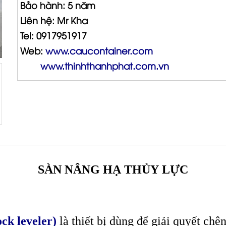
Bảo hành: 5 năm
Liên hệ: Mr Kha
Tel: 0917951917
Web:
www.caucontainer.com
www.thinhthanhphat.com.vn
SÀN NÂNG HẠ THỦY LỰC
ck leveler)
là thiết bị dùng để giải quyết chê