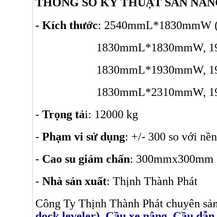
THÔNG SỐ KỸ THUẬT SÀN NÂN
- Kích thước
: 2540mmL*1830mmW 
1830mmL*1830mmW, 1980mmL
1830mmL*1930mmW, 1980mmL
1830mmL*2310mmW, 1980mmL
-
Trọng tả
i: 12000 kg
-
Phạm vi sử dụng
: +/- 300 so với nền
-
Cao su giảm chấn
: 300mmx300mm
-
Nhà sản xuất
: Thịnh Thành Phát
Công Ty Thịnh Thành Phát chuyên sả
dock leveler)
,
Cầu xe nâng
,
Cầu dẫn 