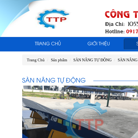
TRANG CHỦ
GIỚI THIỆU
Trang Chủ
Sản phẩm
SÀN NÂNG TỰ ĐỘNG
SÀN NÂNG
SÀN NÂNG TỰ ĐỘNG