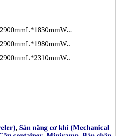
00mmL*1830mmW...
00mmL*1980mmW..
00mmL*2310mmW..
eler)
,
Sàn nâng cơ khí (Mechanical
Cầu container
,
Miniramp
,
Bàn chân