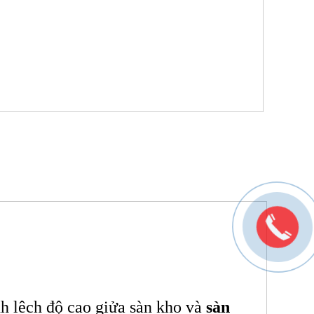
nh lêch độ cao giửa sàn kho và
sàn