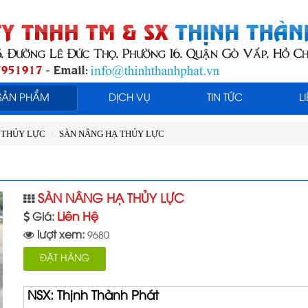
SẢN PHẨM
DỊCH VỤ
TIN TỨC
L
 THỦY LỰC
SÀN NÂNG HẠ THỦY LỰC
SÀN NÂNG HẠ THỦY LỰC
Liên Hệ
Giá:
lượt xem:
9680
ĐẶT HÀNG
NSX: Thịnh Thành Phát