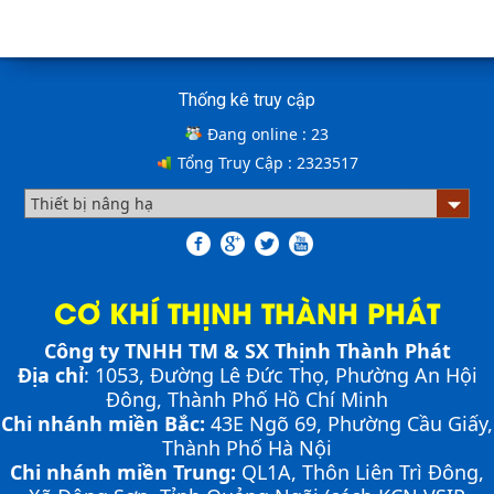
khá nhiều người thắc mắc. Vậy hãy cùng với THỊNH
Cách lựa chọn Sàn Nâng Thủy Lực phù hợp
THÀNH PHÁT giải đáp nhé!!!
ƯU ĐIỂM CỦA SÀN NÂNG THỦY LỰC NHỎ -
Thống kê truy cập
MINI DOCK LEVELLER
Đang online :
23
Tổng Truy Cập :
2323517
Bơm thủy lực Dock leveler
NHỮNG THIẾT BỊ CHUYÊN DỤNG TRONG
VẬN HÀNH KHO VẬN
CƠ KHÍ THỊNH THÀNH PHÁT
Cầu container - Giải pháp nâng dỡ hàng
Công ty TNHH TM & SX Thịnh Thành Phát
container an toàn, hiệu quả
PHƯƠNG PHÁP ĐÓNG HÀNG LÊN
Địa chỉ
: 1053, Đường Lê Đức Thọ, Phường An Hội
CONTAINER
Đông, Thành Phố Hồ Chí Minh
PHƯƠNG PHÁP DI CHUYỂN CẦU XE NÂNG
Chia sẻ bí quyết và phương pháp đóng hàng lên
Chi nhánh miền Bắc:
43E Ngõ 69,
Phường
Cầu Giấy,
CONTAINER
container một cách hiệu quả nhất
Thành Phố Hà Nội
Cầu xe nâng là cầu nối tạo độ dốc để xe nâng có thể di
Chi nhánh miền Trung:
QL1A, Thôn Liên Trì Đông,
chuyển từ mặt đất lên container nhằm đóng và rút
Cầu xe nâng tên tiếng anh là gì? | Cầu xe nâng