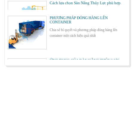
PHƯƠNG PHÁP ĐÓNG HÀNG LÊN
CONTAINER
Chia sẻ bí quyết và phương pháp đóng hàng lên
container một cách hiệu quả nhất
Bơm thủy lực Dock leveler
ỨNG DỤNG CỦA BÀN NÂNG THỦY LỰC
Cùng tìm hiểu về ứng dụng của bàn nâng thủy lực
trong các lĩnh vực, ngành nghề.
Cầu container - Giải pháp nâng dỡ hàng
container an toàn, hiệu quả
BÀN NÂNG THỦY LỰC MINI
Cầu xe nâng tên tiếng anh là gì? | Cầu xe nâng
THỊNH THÀNH PHÁT
Cầu xe nâng tên tiếng Anh là gì??? Đây là điều khiến