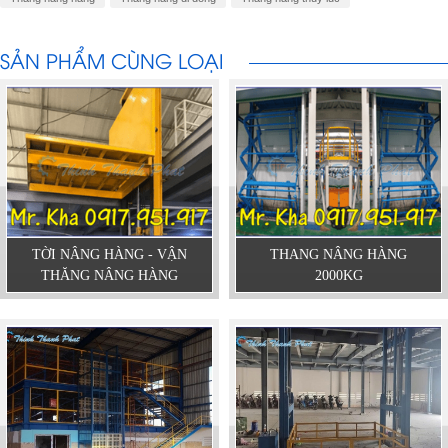
SẢN PHẨM CÙNG LOẠI
TỜI NÂNG HÀNG - VẬN
THANG NÂNG HÀNG
THĂNG NÂNG HÀNG
2000KG