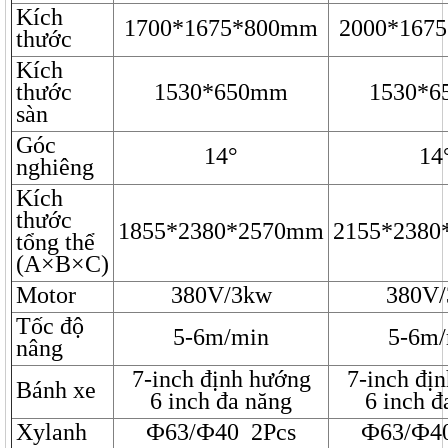
Kích
1700*1675*800mm
2000*167
thước
Kích
thước
1530*650mm
1530*
sàn
Góc
14°
14
nghiêng
Kích
thước
1855*2380*2570mm
2155*238
tổng thể
(A×B×C)
Motor
380V/3kw
380V
Tốc độ
5-6m/min
5-6m/
nâng
7-inch định hướng
7-inch đị
Bánh xe
6 inch đa năng
6 inch đ
Xylanh
Ф63/Ф40 2Pcs
Ф63/Ф4