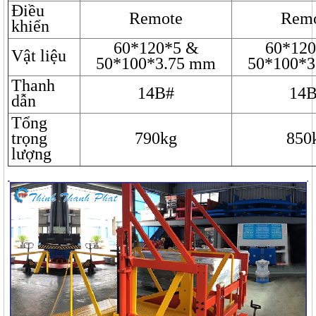
Điều
Remote
Rem
khiển
60*120*5 &
60*12
Vật liệu
50*100*3.75 mm
50*100*
Thanh
14B#
14
dẫn
Tổng
trọng
790kg
850
lượng