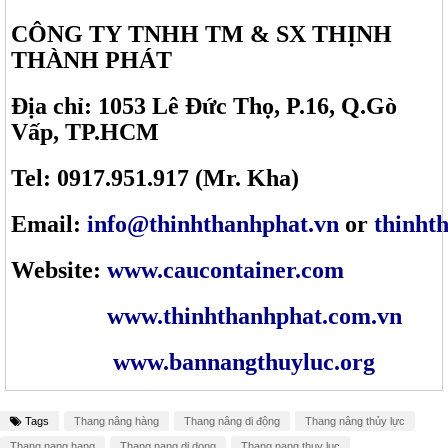
CÔNG TY TNHH TM & SX THỊNH
THÀNH PHÁT
Địa chỉ: 1053 Lê Đức Thọ, P.16, Q.Gò
Vấp, TP.HCM
Tel: 0917.951.917 (Mr. Kha)
Email:
info@thinhthanhphat.vn
or
thinht
Website:
www.caucontainer.com
www.thinhthanhphat.com.vn
www.bannangthuyluc.org
Tags
Thang nâng hàng
Thang nâng di động
Thang nâng thủy lực
Thang nang hang
Thang nang di dong
Thang nang thuy luc