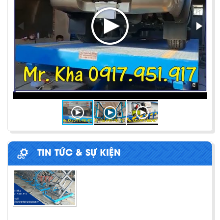
CONTAINER
Chia sẻ bí quyết và phương pháp đóng hàng lên
container một cách hiệu quả nhất
ỨNG DỤNG CỦA BÀN NÂNG THỦY LỰC
Cùng tìm hiểu về ứng dụng của bàn nâng thủy lực
trong các lĩnh vực, ngành nghề.
BÀN NÂNG THỦY LỰC MINI
TIN TỨC & SỰ KIỆN
Cách lựa chọn Sàn Nâng Thủy Lực phù hợp