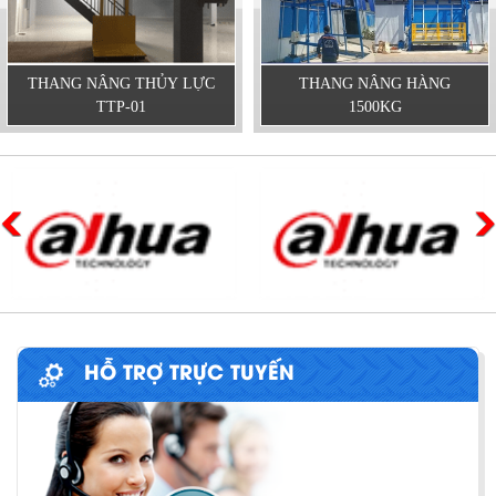
THANG NÂNG THỦY LỰC
THANG NÂNG HÀNG
TTP-01
1500KG
HỖ TRỢ TRỰC TUYẾN