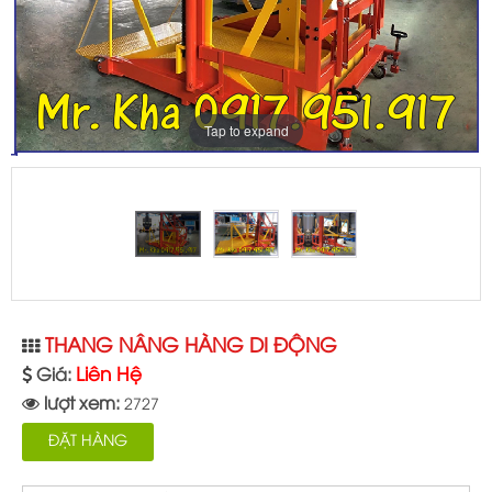
Tap to expand
THANG NÂNG HÀNG DI ĐỘNG
Liên Hệ
Giá:
lượt xem:
2727
ĐẶT HÀNG