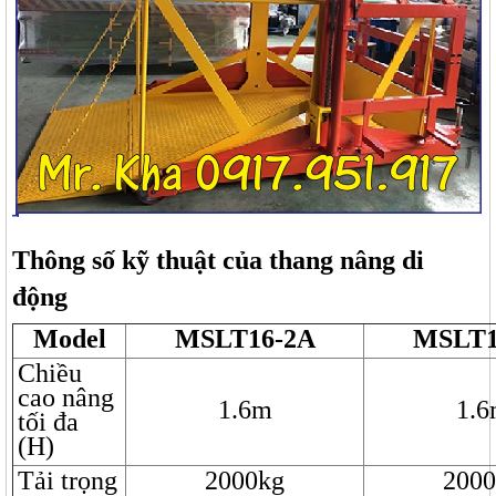
Thông số kỹ thuật của thang nâng di
động
Model
MSLT16-2A
MSLT1
Chiều
cao nâng
1.6m
1.
tối đa
(H)
Tải trọng
2000kg
2000