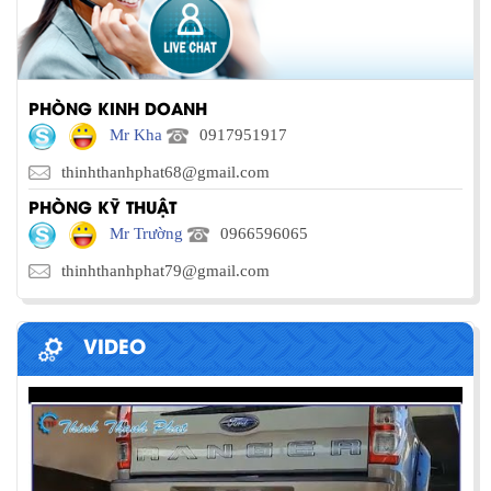
PHÒNG KINH DOANH
Mr Kha
0917951917
thinhthanhphat68@gmail.com
PHÒNG KỸ THUẬT
Mr Trường
0966596065
thinhthanhphat79@gmail.com
VIDEO
PHƯƠNG PHÁP ĐÓNG HÀNG LÊN