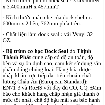
- Kích thước phủ bì dock seal: 3.400mmW
x 3.400mmH x 457mmT.
- Kích thước màn che của dock shelter:
600mm x 2 bên, 762mm phía trên.
- Chất liệu làm dock seal : vải Vynyl 32
OZ.
- Bộ trùm cơ học Dock Seal
do
Thịnh
Thành Phát
cung cấp có độ an toàn, độ
bền và sự ổn định cao, cam kết sử dụng sản
phẩm đúng chủng loại. Hàng hóa được
nhập khẩu trực tiếp đạt tiêu chuẩn chất
lượng Châu Âu (European Standard):
EN71-3 và RoHS với đầy đủ CO, CQ. Đảm
bảo cho khách hàng chấp nhận giá thành ở
mức tốt nhất, chế độ hậu mãi sau bảo hành