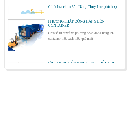
PHƯƠNG PHÁP ĐÓNG HÀNG LÊN
CONTAINER
Chia sẻ bí quyết và phương pháp đóng hàng lên
container một cách hiệu quả nhất
Bơm thủy lực Dock leveler
ỨNG DỤNG CỦA BÀN NÂNG THỦY LỰC
Cùng tìm hiểu về ứng dụng của bàn nâng thủy lực
trong các lĩnh vực, ngành nghề.
Cầu container - Giải pháp nâng dỡ hàng
container an toàn, hiệu quả
BÀN NÂNG THỦY LỰC MINI
Cầu xe nâng tên tiếng anh là gì? | Cầu xe nâng
THỊNH THÀNH PHÁT