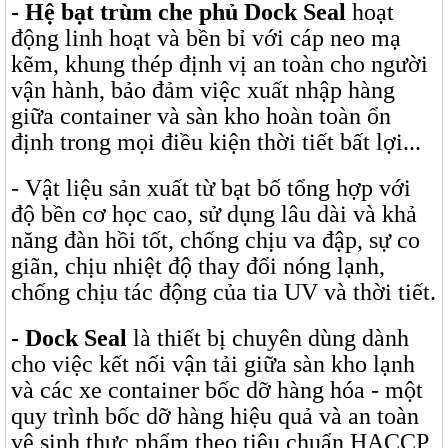
- Hệ bạt trùm che phủ Dock Seal
hoạt
động linh hoạt và bền bỉ với cáp neo mạ
kẽm, khung thép định vị an toàn cho người
vận hành, bảo đảm việc xuất nhập hàng
giữa container và sàn kho hoàn toàn ổn
định trong mọi điều kiện thời tiết bất lợi...
- Vật liệu sản xuất từ bạt bố tổng hợp với
độ bền cơ học cao, sử dụng lâu dài và khả
năng đàn hồi tốt, chống chịu va đập, sự co
giãn, chịu nhiệt độ thay đổi nóng lạnh,
chống chịu tác động của tia UV và thời tiết.
- Dock Seal
là thiết bị chuyên dùng dành
cho việc kết nối vận tải giữa sàn kho lạnh
và các xe container bốc dỡ hàng hóa - một
quy trình bốc dỡ hàng hiệu quả và an toàn
vệ sinh thực phẩm theo tiêu chuẩn HACCP,