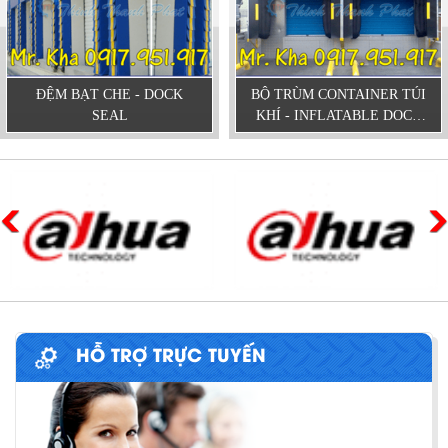
ĐỆM BẠT CHE - DOCK
BỘ TRÙM CONTAINER TÚI
SEAL
KHÍ - INFLATABLE DOCK
SHELTER
HỖ TRỢ TRỰC TUYẾN