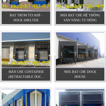
BẠT TRÙM TÚI KHÍ -
NHÀ BẠT CHE HỆ THỐNG
DOCK SHELTER
SÀN NÂNG TỰ ĐỘNG
MÀN CHE CONTAINER
NHÀ BẠT CHE DOCK
(RETRACTABLE DOCK
HOUSE
SHELTER)