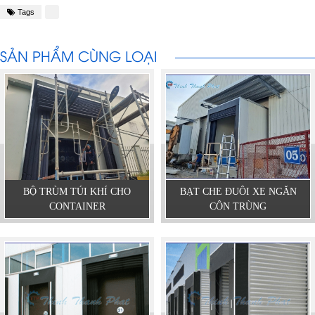
Tags
SẢN PHẨM CÙNG LOẠI
BỘ TRÙM TÚI KHÍ CHO
BẠT CHE ĐUÔI XE NGĂN
CONTAINER
CÔN TRÙNG