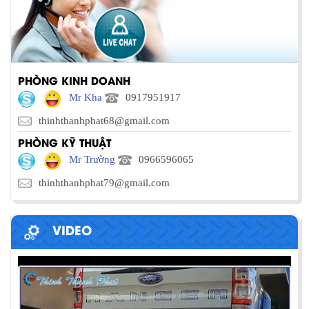
PHÒNG KINH DOANH
Mr Kha
0917951917
thinhthanhphat68@gmail.com
PHÒNG KỸ THUẬT
Mr Trường
0966596065
thinhthanhphat79@gmail.com
VIDEO