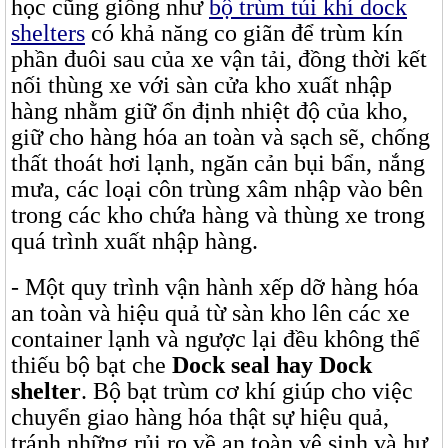
học cũng giống như
bộ trùm túi khí dock
shelters
có khả năng co giãn để trùm kín
phần đuôi sau của xe vận tải, đồng thời kết
nối thùng xe với sàn cửa kho xuất nhập
hàng nhằm giữ ổn định nhiệt độ của kho,
giữ cho hàng hóa an toàn và sạch sẽ, chống
thất thoát hơi lạnh, ngăn cản bụi bẩn, nắng
mưa, các loại côn trùng xâm nhập vào bên
trong các kho chứa hàng và thùng xe trong
quá trình xuất nhập hàng.
- Một quy trình vận hành xếp dỡ hàng hóa
an toàn và hiệu quả từ sàn kho lên các xe
container lạnh và ngược lại đều không thể
thiếu bộ bạt che
Dock seal hay Dock
shelter
. Bộ bạt trùm cơ khí giúp cho việc
chuyển giao hàng hóa thật sự hiệu quả,
tránh những rủi ro về an toàn vệ sinh và hư