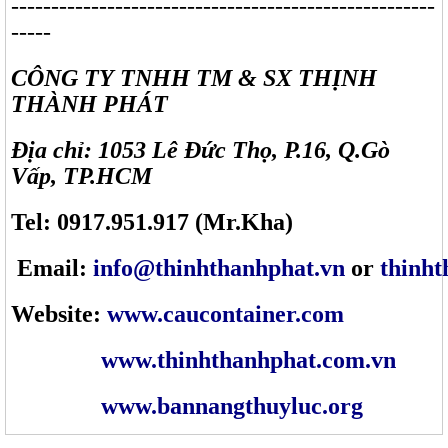
-----------------------------------------------------
-----
CÔNG TY TNHH TM & SX THỊNH
THÀNH PHÁT
Địa chỉ: 1053 Lê Đức Thọ, P.16, Q.Gò
Vấp, TP.HCM
Tel: 0917.951.917 (Mr.Kha)
Email:
info@thinhthanhphat.vn
or
thinh
Website:
www.caucontainer.com
www.thinhthanhphat.com.vn
www.bannangthuyluc.org