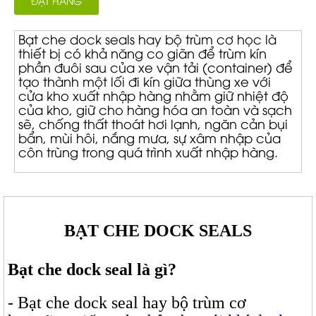
ĐẶT HÀNG
Bạt che dock seals hay bộ trùm cơ học là
thiết bị có khả năng co giãn để trùm kín
phần đuôi sau của xe vận tải (container) để
tạo thành một lối đi kín giữa thùng xe với
cửa kho xuất nhập hàng nhằm giữ nhiệt độ
của kho, giữ cho hàng hóa an toàn và sạch
sẽ, chống thất thoát hơi lạnh, ngăn cản bụi
bẩn, mùi hôi, nắng mưa, sự xâm nhập của
côn trùng trong quá trình xuất nhập hàng.
BẠT CHE DOCK SEALS
Bạt che dock seal là gì?
- Bạt che dock seal hay bộ trùm cơ