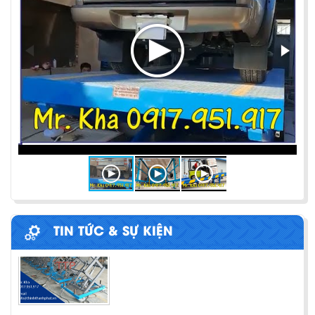
PHƯƠNG PHÁP ĐÓNG HÀNG LÊN
CONTAINER
Chia sẻ bí quyết và phương pháp đóng hàng lên
container một cách hiệu quả nhất
ỨNG DỤNG CỦA BÀN NÂNG THỦY LỰC
Cùng tìm hiểu về ứng dụng của bàn nâng thủy lực
trong các lĩnh vực, ngành nghề.
BÀN NÂNG THỦY LỰC MINI
TIN TỨC & SỰ KIỆN
Cách lựa chọn Sàn Nâng Thủy Lực phù hợp