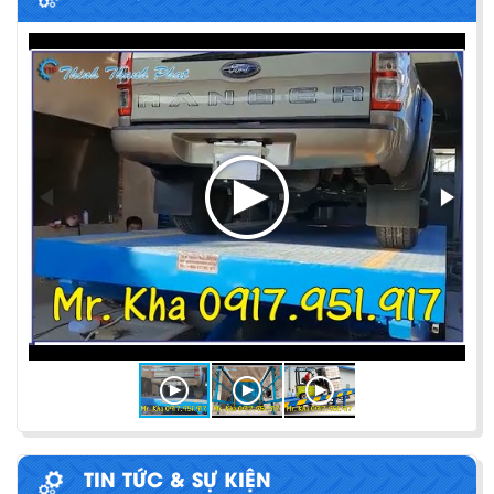
PHƯƠNG PHÁP ĐÓNG HÀNG LÊN
CONTAINER
Chia sẻ bí quyết và phương pháp đóng hàng lên
container một cách hiệu quả nhất
ỨNG DỤNG CỦA BÀN NÂNG THỦY LỰC
Cùng tìm hiểu về ứng dụng của bàn nâng thủy lực
trong các lĩnh vực, ngành nghề.
TIN TỨC & SỰ KIỆN