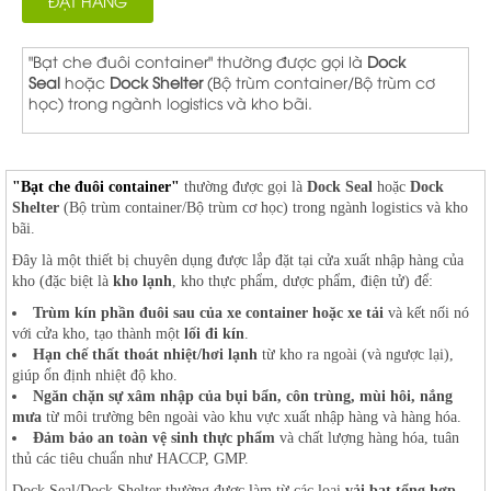
ĐẶT HÀNG
"Bạt che đuôi container" thường được gọi là
Dock
Seal
hoặc
Dock Shelter
(Bộ trùm container/Bộ trùm cơ
học) trong ngành logistics và kho bãi.
"Bạt che đuôi container"
thường được gọi là
Dock Seal
hoặc
Dock
Shelter
(Bộ trùm container/Bộ trùm cơ học) trong ngành logistics và kho
bãi.
Đây là một thiết bị chuyên dụng được lắp đặt tại cửa xuất nhập hàng của
kho (đặc biệt là
kho lạnh
, kho thực phẩm, dược phẩm, điện tử) để:
Trùm kín phần đuôi sau của xe container hoặc xe tải
và kết nối nó
với cửa kho, tạo thành một
lối đi kín
.
Hạn chế thất thoát nhiệt/hơi lạnh
từ kho ra ngoài (và ngược lại),
giúp ổn định nhiệt độ kho.
Ngăn chặn sự xâm nhập của bụi bẩn, côn trùng, mùi hôi, nắng
mưa
từ môi trường bên ngoài vào khu vực xuất nhập hàng và hàng hóa.
Đảm bảo an toàn vệ sinh thực phẩm
và chất lượng hàng hóa, tuân
thủ các tiêu chuẩn như HACCP, GMP.
Dock Seal/Dock Shelter thường được làm từ các loại
vải bạt tổng hợp