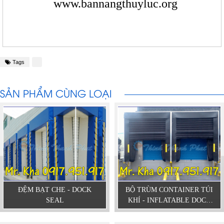
www.bannangthuyluc.org
Tags
SẢN PHẨM CÙNG LOẠI
ĐỆM BẠT CHE - DOCK
BỘ TRÙM CONTAINER TÚI
SEAL
KHÍ - INFLATABLE DOCK
SHELTER