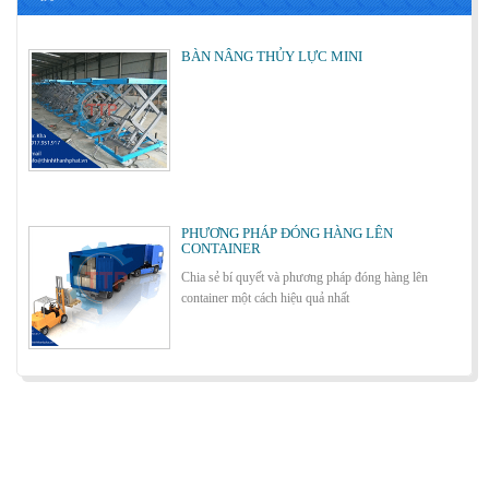
BÀN NÂNG THỦY LỰC MINI
Cách lựa chọn Sàn Nâng Thủy Lực phù hợp
PHƯƠNG PHÁP ĐÓNG HÀNG LÊN
CONTAINER
Chia sẻ bí quyết và phương pháp đóng hàng lên
container một cách hiệu quả nhất
Bơm thủy lực Dock leveler
ỨNG DỤNG CỦA BÀN NÂNG THỦY LỰC
Cùng tìm hiểu về ứng dụng của bàn nâng thủy lực
trong các lĩnh vực, ngành nghề.
Cầu container - Giải pháp nâng dỡ hàng