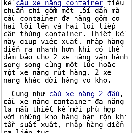
kế
cầu xe nâng container
tiêu
chuẩn chỉ gồm một lối dẫn mà
cầu container đa năng gồm có
hai lối lên và hai lối tiếp
cận thùng container. Thiết kế
này giúp việc xuất, nhập hàng
diễn ra nhanh hơn khi có thể
đảm bảo cho 2 xe nâng vận hành
song song cùng một lúc hoặc
một xe nâng rút hàng, 2 xe
nâng khác dời hàng vô kho.
- Cũng như
cầu xe nâng 2 đầu
,
cầu xe nâng container đa năng
là mẫu thiết kế mới phù hợp
với những kho hàng bận rộn khi
tần suất xuất, nhập hàng diễn
ra liên tục.