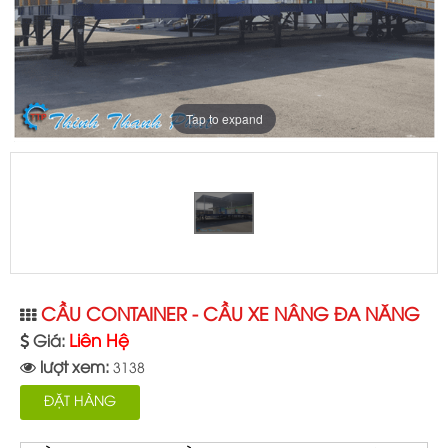
Tap to expand
CẦU CONTAINER - CẦU XE NÂNG ĐA NĂNG
Liên Hệ
Giá:
lượt xem:
3138
ĐẶT HÀNG