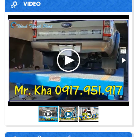
VIDEO
PHƯƠNG PHÁP ĐÓNG HÀNG LÊN
CONTAINER
Chia sẻ bí quyết và phương pháp đóng hàng lên
container một cách hiệu quả nhất
ỨNG DỤNG CỦA BÀN NÂNG THỦY LỰC
Cùng tìm hiểu về ứng dụng của bàn nâng thủy lực
trong các lĩnh vực, ngành nghề.
BÀN NÂNG THỦY LỰC MINI