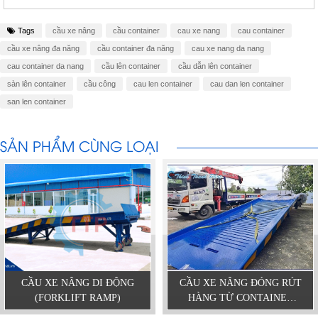
Tags
cầu xe nâng
cầu container
cau xe nang
cau container
cầu xe nâng đa năng
cầu container đa năng
cau xe nang da nang
cau container da nang
cầu lên container
cầu dẫn lên container
sàn lên container
cầu công
cau len container
cau dan len container
san len container
SẢN PHẨM CÙNG LOẠI
CẦU XE NÂNG DI ĐỘNG
CẦU XE NÂNG ĐÓNG RÚT
(FORKLIFT RAMP)
HÀNG TỪ CONTAINER
DÀI 12.5M