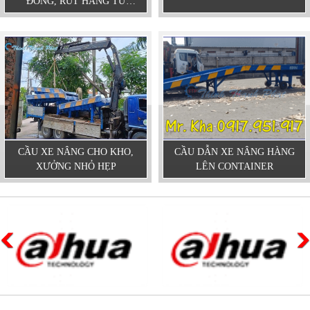
ĐÓNG, RÚT HÀNG TỪ
CONTAINER
CẦU XE NÂNG CHO KHO,
CẦU DẪN XE NÂNG HÀNG
XƯỞNG NHỎ HẸP
LÊN CONTAINER