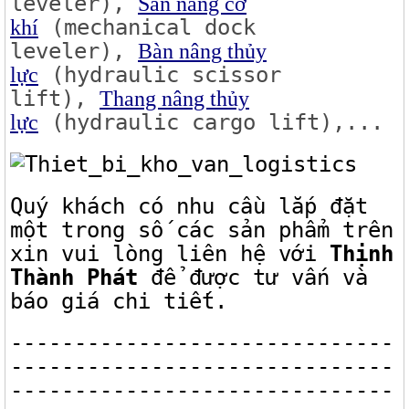
leveler),
Sàn nâng cơ
(mechanical dock
khí
leveler),
Bàn nâng thủy
(hydraulic scissor
lực
lift),
Thang nâng thủy
(hydraulic cargo lift),...
lực
Quý khách có nhu cầu lắp đặt
một trong số các sản phẩm trên
xin vui lòng liên hệ với
Thịnh
Thành Phát
để được tư vấn và
báo giá chi tiết.
------------------------------
------------------------------
------------------------------