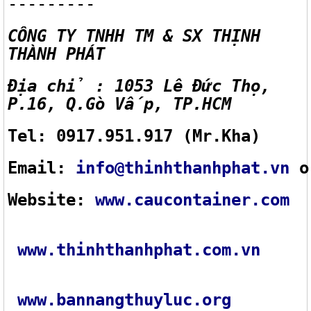
---------
CÔNG TY TNHH TM & SX THỊNH
THÀNH PHÁT
Địa chỉ : 1053 Lê Đức Thọ,
P.16, Q.Gò Vấp, TP.HCM
Tel: 0917.951.917 (Mr.Kha)
Email:
info@thinhthanhphat.vn
o
Website:
www.caucontainer.com
www.thinhthanhphat.com.vn
www.bannangthuyluc.org