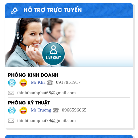
HỖ TRỢ TRỰC TUYẾN
PHÒNG KINH DOANH
Mr Kha
0917951917
thinhthanhphat68@gmail.com
PHÒNG KỸ THUẬT
Mr Trường
0966596065
thinhthanhphat79@gmail.com