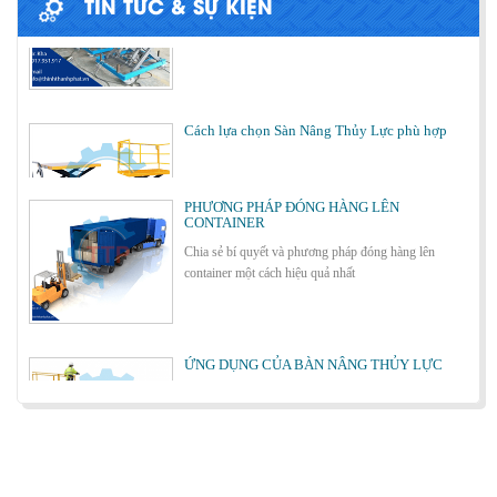
TIN TỨC & SỰ KIỆN
Cách lựa chọn Sàn Nâng Thủy Lực phù hợp
PHƯƠNG PHÁP ĐÓNG HÀNG LÊN
CONTAINER
Chia sẻ bí quyết và phương pháp đóng hàng lên
Bơm thủy lực Dock leveler
container một cách hiệu quả nhất
ỨNG DỤNG CỦA BÀN NÂNG THỦY LỰC
Cùng tìm hiểu về ứng dụng của bàn nâng thủy lực
trong các lĩnh vực, ngành nghề.
Cầu container - Giải pháp nâng dỡ hàng
container an toàn, hiệu quả
BÀN NÂNG THỦY LỰC MINI