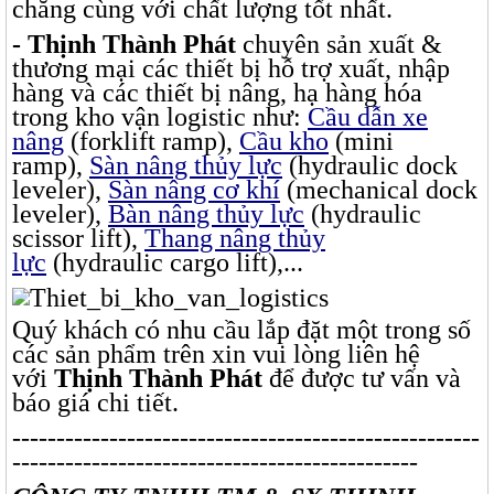
chăng cùng với chất lượng tốt nhất.
- Thịnh Thành Phát
chuyên sản xuất &
thương mại các thiết bị hỗ trợ xuất, nhập
hàng và các thiết bị nâng, hạ hàng hóa
trong kho vận logistic như:
Cầu dẫn xe
nâng
(forklift ramp),
Cầu kho
(mini
ramp),
Sàn nâng thủy lực
(hydraulic dock
leveler),
Sàn nâng cơ khí
(mechanical dock
leveler),
Bàn nâng thủy lực
(hydraulic
scissor lift),
Thang nâng thủy
lực
(hydraulic cargo lift),...
Quý khách có nhu cầu lắp đặt một trong số
các sản phẩm trên xin vui lòng liên hệ
với
Thịnh Thành Phát
để được tư vấn và
báo giá chi tiết.
-----------------------------------------------------
----------------------------------------------