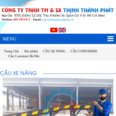
MENU
Trang Chủ
Sản phẩm
CẦU XE NÂNG
CẦU CONTAINER
Cầu Container Hà Nội
CẦU XE NÂNG