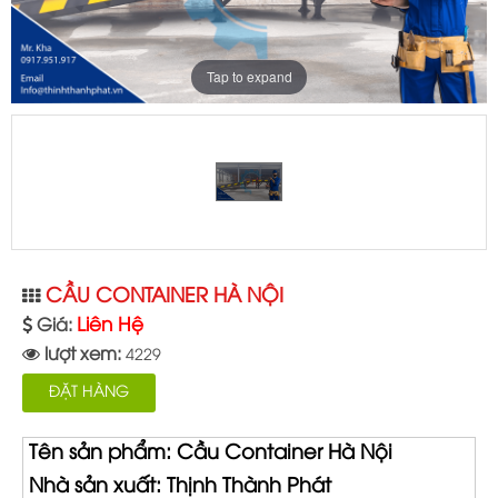
Tap to expand
CẦU CONTAINER HÀ NỘI
Liên Hệ
Giá:
lượt xem:
4229
ĐẶT HÀNG
Tên sản phẩm: Cầu Container Hà Nội
Nhà sản xuất: Thịnh Thành Phát