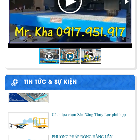
ỨNG DỤNG CỦA BÀN NÂNG THỦY LỰC
Cùng tìm hiểu về ứng dụng của bàn nâng thủy lực
trong các lĩnh vực, ngành nghề.
BÀN NÂNG THỦY LỰC MINI
TIN TỨC & SỰ KIỆN
Cách lựa chọn Sàn Nâng Thủy Lực phù hợp
PHƯƠNG PHÁP ĐÓNG HÀNG LÊN
CONTAINER