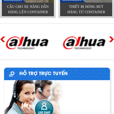
CẦU CHO XE NÂNG DẪN
THIẾT BỊ ĐÓNG RÚT
HÀNG LÊN CONTAINER
HÀNG TỪ CONTAINER
HỖ TRỢ TRỰC TUYẾN