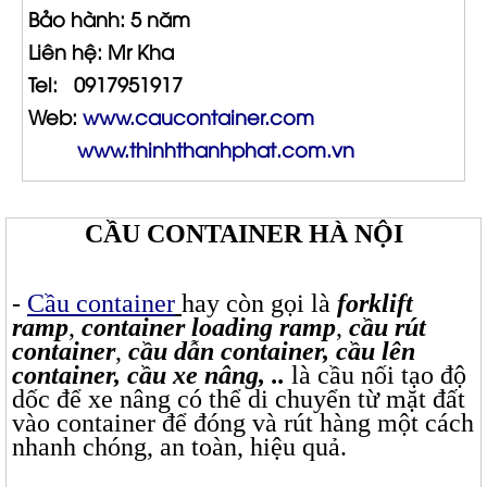
Bảo hành: 5 năm
Liên hệ: Mr Kha
Tel: 0917951917
Web:
www.caucontainer.com
www.thinhthanhphat.com.vn
CẦU CONTAINER HÀ NỘI
-
Cầu container
hay còn gọi là
forklift
ramp
,
container loading ramp
,
cầu rút
container
,
cầu dẫn container, cầu lên
container, cầu xe nâng, ..
là cầu nối tạo độ
dốc để xe nâng có thể di chuyển từ mặt đất
vào container để đóng và rút hàng một cách
nhanh chóng, an toàn, hiệu quả.