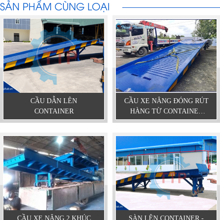
SẢN PHẨM CÙNG LOẠI
CẦU DẪN LÊN
CẦU XE NÂNG ĐÓNG RÚT
CONTAINER
HÀNG TỪ CONTAINER
DÀI 12.5M
CẦU XE NÂNG 2 KHÚC
SÀN LÊN CONTAINER -