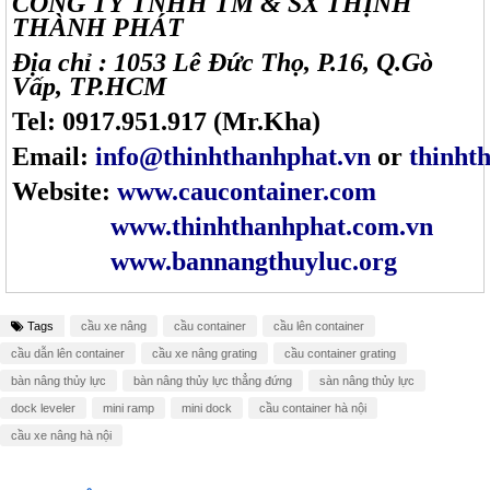
CÔNG TY TNHH TM & SX THỊNH
THÀNH PHÁT
Địa chỉ : 1053 Lê Đức Thọ, P.16, Q.Gò
Vấp, TP.HCM
Tel: 0917.951.917 (Mr.Kha)
Email:
info@thinhthanhphat.vn
or
thinht
Website:
www.caucontainer.com
www.thinhthanhphat.com.vn
www.bannangthuyluc.org
Tags
cầu xe nâng
cầu container
cầu lên container
cầu dẫn lên container
cầu xe nâng grating
cầu container grating
bàn nâng thủy lực
bàn nâng thủy lực thẳng đứng
sàn nâng thủy lực
dock leveler
mini ramp
mini dock
cầu container hà nội
cầu xe nâng hà nội