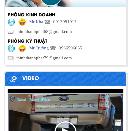
PHÒNG KINH DOANH
Mr Kha
0917951917
thinhthanhphat68@gmail.com
PHÒNG KỸ THUẬT
Mr Trường
0966596065
thinhthanhphat79@gmail.com
VIDEO
PHƯƠNG PHÁP ĐÓNG HÀNG LÊN
CONTAINER
Chia sẻ bí quyết và phương pháp đóng hàng lên
container một cách hiệu quả nhất