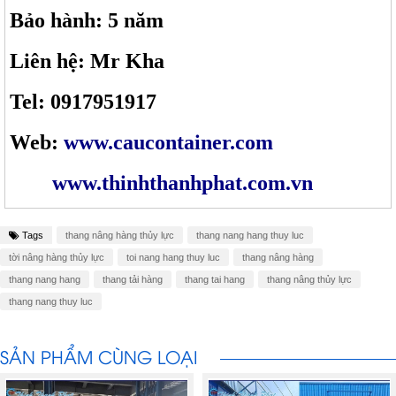
Bảo hành: 5 năm
Liên hệ: Mr Kha
Tel: 0917951917
Web:
www.caucontainer.com
www.thinhthanhphat.com.vn
Tags
thang nâng hàng thủy lực
thang nang hang thuy luc
tời nâng hàng thủy lực
toi nang hang thuy luc
thang nâng hàng
thang nang hang
thang tải hàng
thang tai hang
thang nâng thủy lực
thang nang thuy luc
SẢN PHẨM CÙNG LOẠI