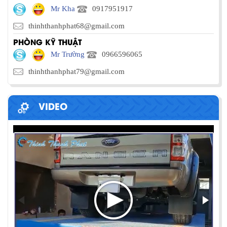
Mr Kha
0917951917
thinhthanhphat68@gmail.com
PHÒNG KỸ THUẬT
Mr Trường
0966596065
thinhthanhphat79@gmail.com
VIDEO
PHƯƠNG PHÁP ĐÓNG HÀNG LÊN
CONTAINER
Chia sẻ bí quyết và phương pháp đóng hàng lên
container một cách hiệu quả nhất