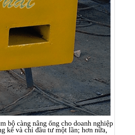
hêm bộ càng nâng ống cho doanh nghiệp
g kể và chỉ đầu tư một lần; hơn nữa,