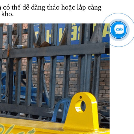
 có thể dễ dàng tháo hoặc lắp càng
 kho.