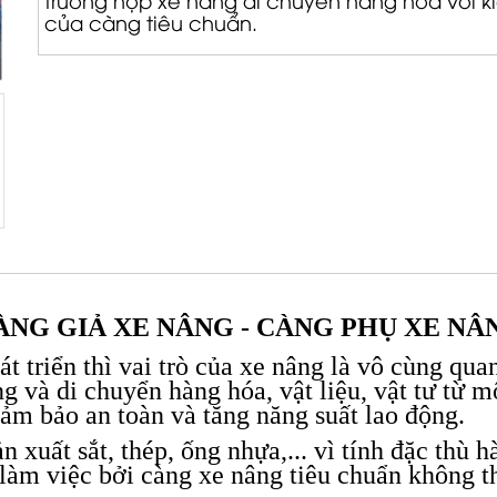
trường hợp xe nâng di chuyển hàng hóa với k
của càng tiêu chuẩn.
ÀNG GIẢ XE NÂNG - CÀNG PHỤ XE NÂ
t triển thì vai trò của xe nâng là vô cùng qu
 và di chuyển hàng hóa, vật liệu, vật tư từ một
 đảm bảo an toàn và tăng năng suất lao động.
n xuất sắt, thép, ống nhựa,... vì tính đặc th
 làm việc bởi càng xe nâng tiêu chuẩn không t