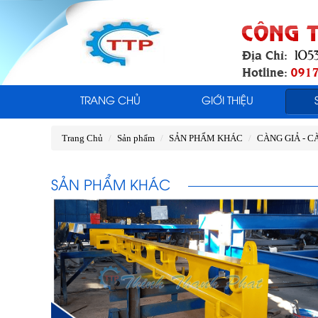
TRANG CHỦ
GIỚI THIỆU
Trang Chủ
Sản phẩm
SẢN PHẨM KHÁC
CÀNG GIẢ - 
SẢN PHẨM KHÁC