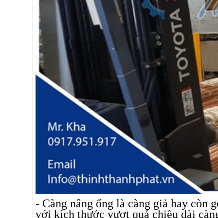
- Càng nâng ống là càng giả hay còn g
với kích thước vượt quá chiều dài càn