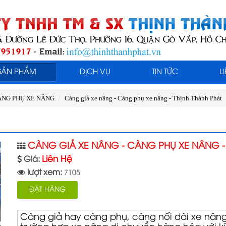
SẢN PHẨM
DỊCH VỤ
TIN TỨC
L
CÀNG PHỤ XE NÂNG
Càng giả xe nâng - Càng phụ xe nâng - Thịnh Thành Phát
CÀNG GIẢ XE NÂNG - CÀNG PHỤ XE NÂNG - 
Liên Hệ
Giá:
lượt xem:
7105
ĐẶT HÀNG
Càng giả hay càng phụ, càng nối dài xe nâng