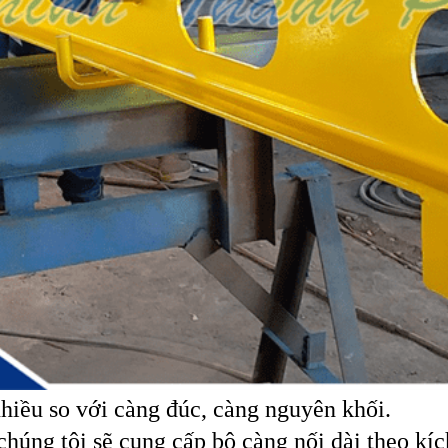
nhiều so với càng đúc, càng nguyên khối.
chúng tôi sẽ cung cấp bộ càng nối dài theo kí