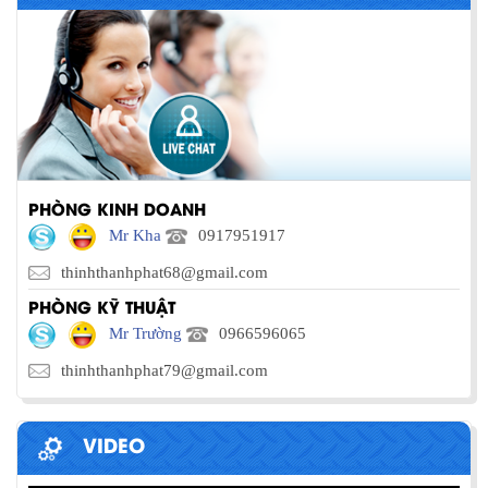
PHÒNG KINH DOANH
Mr Kha
0917951917
thinhthanhphat68@gmail.com
PHÒNG KỸ THUẬT
Mr Trường
0966596065
thinhthanhphat79@gmail.com
VIDEO