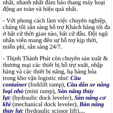
nhất, nhanh nhất đảm bảo thang máy hoạt
động an toàn và hiệu quả nhất.
- Với phong cách làm việc chuyên nghiệp,
chúng tôi sẵn sàng hỗ trợ Khách hàng tối đa
ở bất cứ thời gian nào, bất cứ đâu. Đội ngũ
nhân viên mang đến sự hỗ trợ kịp thời,
miễn phí, sẵn sàng 24/7.
- Thịnh Thành Phát còn chuyên sản xuất &
thương mại các thiết bị hỗ trợ xuất, nhập
hàng và các thiết bị nâng, hạ hàng hóa
trong kho vận logistic như:
Cầu
container
(forklift ramp),
Cầu dẫn xe nâng
loại nhỏ
(mini ramp),
Sàn nâng thủy
lực
(hydraulic dock leveler),
Sàn nâng cơ
khí
(mechanical dock leveler),
Bàn nâng
thủy lực
(hydraulic scissor lift),...