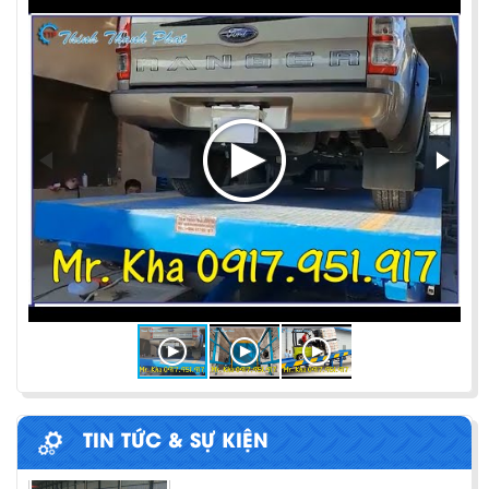
PHƯƠNG PHÁP ĐÓNG HÀNG LÊN
CONTAINER
Chia sẻ bí quyết và phương pháp đóng hàng lên
container một cách hiệu quả nhất
ỨNG DỤNG CỦA BÀN NÂNG THỦY LỰC
Cùng tìm hiểu về ứng dụng của bàn nâng thủy lực
trong các lĩnh vực, ngành nghề.
BÀN NÂNG THỦY LỰC MINI
TIN TỨC & SỰ KIỆN