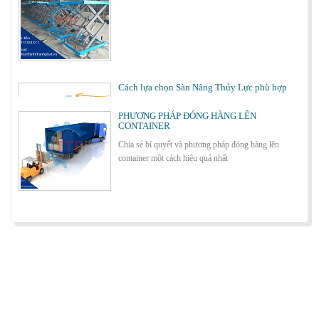
Cách lựa chọn Sàn Nâng Thủy Lực phù hợp
PHƯƠNG PHÁP ĐÓNG HÀNG LÊN
CONTAINER
Chia sẻ bí quyết và phương pháp đóng hàng lên
container một cách hiệu quả nhất
Bơm thủy lực Dock leveler
ỨNG DỤNG CỦA BÀN NÂNG THỦY LỰC
Cùng tìm hiểu về ứng dụng của bàn nâng thủy lực
trong các lĩnh vực, ngành nghề.
Cầu container - Giải pháp nâng dỡ hàng
container an toàn, hiệu quả
BÀN NÂNG THỦY LỰC MINI