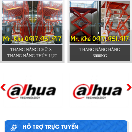
THANG NÂNG CHỮ X -
THANG NÂNG HÀNG
THANG NÂNG THỦY LỰC
3000KG
HỖ TRỢ TRỰC TUYẾN